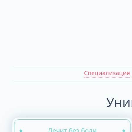
ALL-ON-4
ALL-ON-6
ALL-ON-8
Все Зубы за 1 
Pro Arch на 4 -
Базальная имп
Complex
Специализация
Уни
Лечит без боли