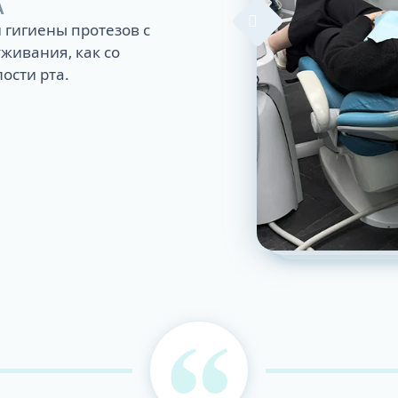
А
гигиены протезов с
живания, как со
ости рта.