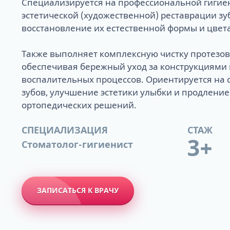
Специализируется на профессиональной гигиен
пациента
эстетической (художественной) реставрации зу
хит
МРТ височно-
восстановление их естественной формы и цвета
сустава
Примерить нов
Также выполняет комплексную чистку протезов
- дизайн улыбк
обеспечивая бережный уход за конструкциями
воспалительных процессов. Ориентируется на 
зубов, улучшение эстетики улыбки и продление
ортопедических решений.
СПЕЦИАЛИЗАЦИЯ
СТАЖ
3+
Стоматолог-гигиенист
Одномоментная
Коронки на им
Диагностика д
Лечение при о
Гингивит
Удаление зуба
Циркониевые 
SPA для зубов -
Как работают 
удаления
Адаптационны
Как мы создае
Лечение карие
Боль и воспал
Удаление импл
Керамические
Гигиена после
Металлические
Одноэтапная с
Постоянные не
Виртуальная к
Пломбы на зуб
Рецессия десн
Удаление зуба
Композитные 
Наборы для до
Керамические 
нагрузкой
имплантах
протеза
Пришеечный к
Удаление экзо
Люминиры
Сапфировые б
ЗАПИСАТЬСЯ К ВРАЧУ
Двухэтапная с
Несъемный про
Супер тонкие 
Брекеты Инкогн
нагрузкой
Бездесневые п
Удаление импл
Условно-съем
нового
Балочный про