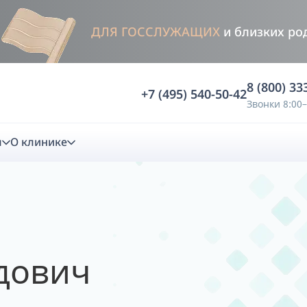
ДЛЯ ГОССЛУЖАЩИХ
и близких ро
8 (800) 33
+7 (495) 540-50-42
Звонки 8:00–
м
О клинике
стика
ностика
Анализ жевательной функции
дович
ичной диагностики
Анализ жевательной нагрузки -
Occlusence
лиз клинической копии
Диагностика прикуса в динамике -