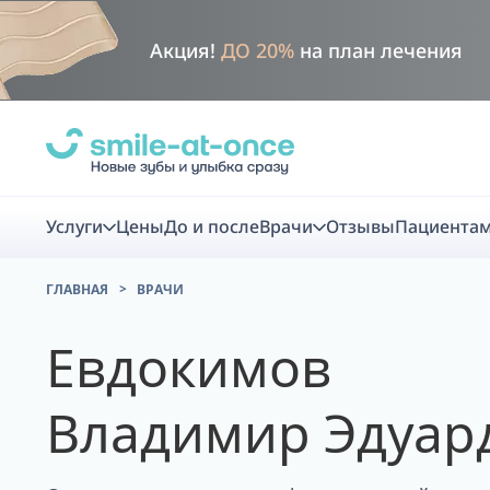
Акция!
ДО 20%
на план лечения
Услуги
Цены
До и после
Врачи
Отзывы
Пациента
ГЛАВНАЯ
ВРАЧИ
Диагно
Евдокимов
Цифровая диаг
Владимир Эдуар
Комплекс перв
скидка
Smile VR - ана