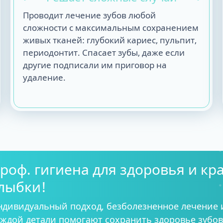
Проводит лечение зубов любой
сложности с максимальным сохранением
живых тканей: глубокий кариес, пульпит,
периодонтит. Спасает зубы, даже если
другие подписали им приговор на
удаление.
роф. гигиена для здоровья и кр
лыбки!
ндивидуальный подход, безболезненное лечение 
ждой детали помогают сохранить здоровье зубов