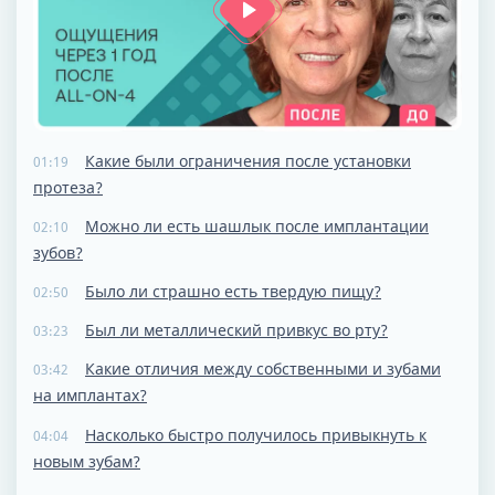
Какие были ограничения после установки
01:19
протеза?
Можно ли есть шашлык после имплантации
02:10
зубов?
Было ли страшно есть твердую пищу?
02:50
Был ли металлический привкус во рту?
03:23
Какие отличия между собственными и зубами
03:42
на имплантах?
Насколько быстро получилось привыкнуть к
04:04
новым зубам?