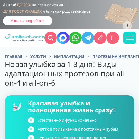
Доступное
ЛЕЧЕНИЕ ПО ЧАСТЯМ:
Рассрочка
Налоговый вычет
Гибкий платёжный план
Подробнее
ГЛАВНАЯ
УСЛУГИ
ИМПЛАНТАЦИЯ
ПРОТЕЗЫ НА ИМПЛАНТ
Новая улыбка за 1-3 дня! Виды
адаптационных протезов при all-
on-4 и all-on-6
Красивая улыбка и
полноценная жизнь сразу!
Естественно и функционально
Мягкое привыкание к постоянным зубам
Бережное приживление имплантов