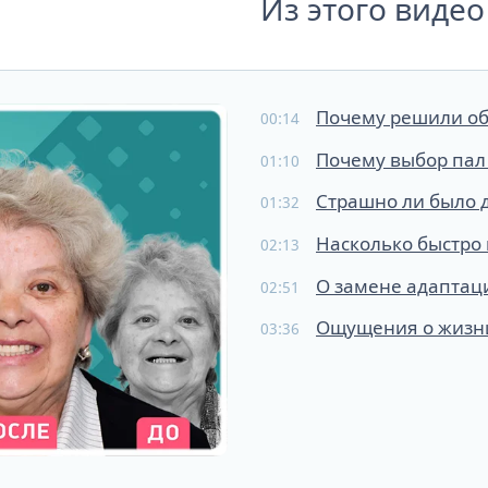
Из этого видео
Почему решили об
00:14
Почему выбор пал
01:10
Страшно ли было 
01:32
Насколько быстро
02:13
О замене адаптац
02:51
Ощущения о жизни
03:36