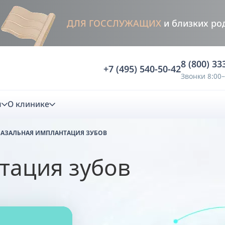
ДЛЯ ГОССЛУЖАЩИХ
и близких ро
8 (800) 33
+7 (495) 540-50-42
Звонки 8:00–
м
О клинике
БАЗАЛЬНАЯ ИМПЛАНТАЦИЯ ЗУБОВ
тация
тация зубов
лько зубов
Показания и противопоказания
ичной диагностики
 сразу после
Анализ жевательной нагрузки -
Противопоказания
Occlusence
Имплантация в пожилом возрасте
лиз клинической копии
 немедленной
Диагностика прикуса в динамике -
На верхней челюсти