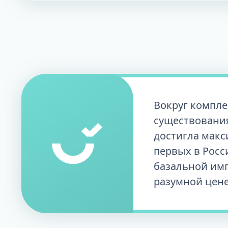
Вокруг компле
существования
достигла макс
первых в Росс
базальной имп
разумной цене