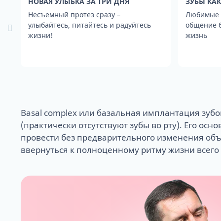
НОВАЯ УЛЫБКА ЗА ТРИ ДНЯ
ЗУБЫ КАК
Несъемный протез сразу –
Любимые 
улыбайтесь, питайтесь и радуйтесь
общение б
жизни!
жизнь
Коронки на им
Диагностика д
Лечение при о
Гингивит
Удаление зуба
Циркониевые 
SPA для зубов -
Как работают 
Адаптационны
Как мы создае
Лечение карие
Боль и воспал
Удаление импл
Керамические
Гигиена после
Металлические
Постоянные не
Виртуальная к
Пломбы на зуб
Рецессия десн
Удаление зуба
Композитные 
Наборы для до
Керамические 
имплантах
протеза
Пришеечный к
Удаление экзо
Люминиры
Сапфировые б
Несъемный про
Супер тонкие 
Брекеты Инкогн
Basal complex или базальная имплантация зубо
Бездесневые п
Условно-съем
(практически отсутствуют зубы во рту). Его осн
Балочный про
провести без предварительного изменения объ
ввернуться к полноценному ритму жизни всего 