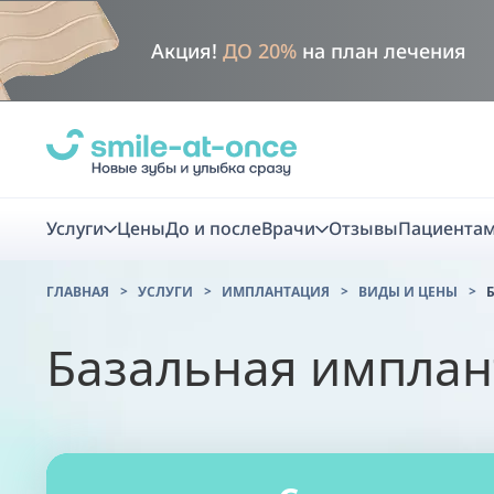
Акция!
ДО 20%
на план лечения
Услуги
Цены
До и после
Врачи
Отзывы
Пациента
ГЛАВНАЯ
УСЛУГИ
ИМПЛАНТАЦИЯ
ВИДЫ И ЦЕНЫ
Имплан
Базальная имплан
Один или неско
Комплекс перв
Одномоментная
удаления
скидка
Smile VR - ана
Одноэтапная с