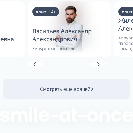
опыт: 14+
опыт:
Жиле
Алек
Васильев Александр
еевна
Александрович
Хирург
пародо
Хирург-имплантолог
коман
Смотреть еще врачей