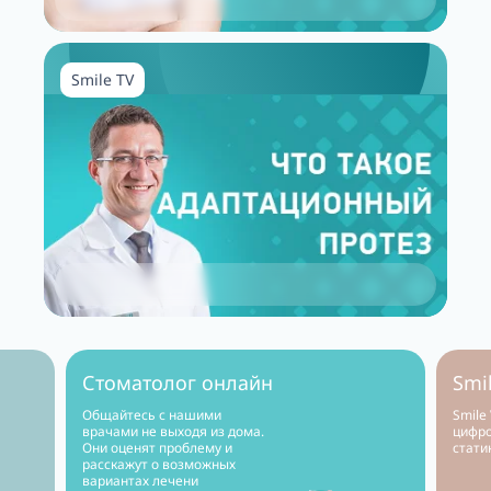
Smile TV
Стоматолог онлайн
Smi
Общайтесь с нашими
Smile
врачами не выходя из дома.
цифро
Они оценят проблему и
стати
расскажут о возможных
вариантах лечени