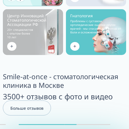
Центр Инноваций
Гнатология
Стоматологической
Проблемы с суставом,
Ассоциации РФ
ортопедические ошибки других
врачей - мы спасаем пациентов от
20+ специалистов
боли и осложнений.
с опытом более
10 лет
Подробнее
Подробнее
Smile-at-once - стоматологическая
клиника в Москве
3500+ отзывов с фото и видео
ДМИТРИЙ
Больше отзывов
БУРДЮГ
Подробнее