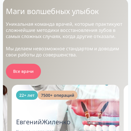
Маги волшебных улыбок
Уникальная команда врачей, которые практикуют
сложнейшие методики восстановления зубов в
самых сложных случаях, когда другие отказали.
Мы делаем невозможное стандартом и доводим
свои работы до совершенства.
Все врачи
22+ лет
7500+ операций
Евгений
Жиленко