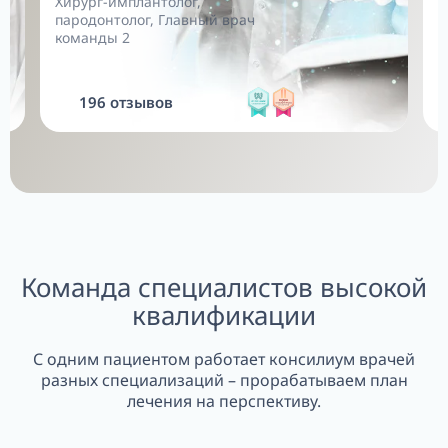
Хирург-имплантолог,
Г
пародонтолог,
Главный врач
в
команды 2
196 отзывов
Команда специалистов высокой
квалификации
С одним пациентом работает консилиум врачей
разных специализаций – прорабатываем план
лечения на перспективу.