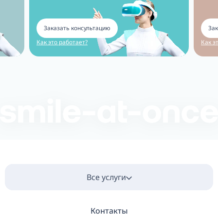
Заказать консультацию
Зак
Как это работает?
Как э
Все услуги
Контакты