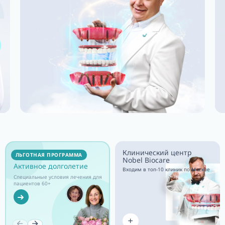
Клинический центр
Медицинское
ЛЬГОТНАЯ ПРОГРАММА
Nobel Biocare
финансирование
Активное долголетие
лечения в рассрочку
Входим в топ-10 клиник по Москве
Специальные условия лечения для
Рассрочка на лечение зубов:
пациентов 60+
заботьтесь
о здоровье сейчас,
платите потом!
Подробнее
Подробнее