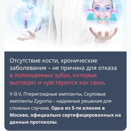
Отсутствие кости, хронические
заболевания – не причина для отказа
в полноценных зубах, которые
выглядят и чувствуются как свои
.
V-II-V
,
Птеригоидные импланты
,
Скуловые
импланты Zygoma
– надежные решения для
сложных случаев.
Одна из 5-ти клиник в
Москве, официально сертифицированных на
данные протоколы
.