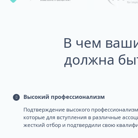
ALL-ON-4
В чем ваш
ALL-ON-6
ALL-ON-8
Все Зубы за 1 
должна бы
Pro Arch на 4 -
Базальная имп
Complex
Высокий профессионализм
Подтверждение высокого профессионализм
которые для вступления в различные ассо
жесткий отбор и подтвердили свою квалиф