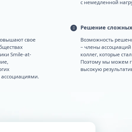
с немедленной нагруз
Решение сложных
 повышают свое
Возможность решени
обществах
– члены ассоциаций
ки Smile-at-
коллег, которые ста
ние,
Поэтому мы можем 
огих
высокую результати
 ассоциациями.