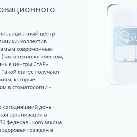
новационного
«Инновационный центр
клиники, коллектив
 самым современным
(как в технологическом,
онные центры СтАР»
 Такой статус получают
ниям, которые
м в стоматологии –
а сегодняшний день –
ая организация в
 76 федерального закона
ы здоровья граждан в