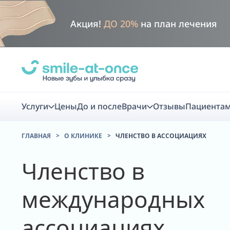
Акция!
ДО 20%
на план лечения
Услуги
Цены
До и после
Врачи
Отзывы
Пациента
ГЛАВНАЯ
О КЛИНИКЕ
ЧЛЕНСТВО В АССОЦИАЦИЯХ
Диагно
Членство в
Цифровая диаг
международных
Комплекс перв
скидка
ассоциациях
Smile VR - ана