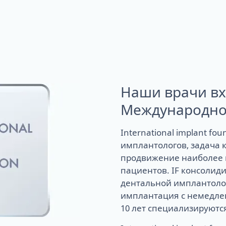
Наши врачи вх
Международног
International implant fo
имплантологов, задача к
продвижение наиболее 
пациентов. IF консолид
дентальной имплантолог
имплантация с немедлен
10 лет специализируются