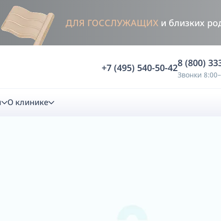
ДЛЯ ГОССЛУЖАЩИХ
и близких ро
8 (800) 33
+7 (495) 540-50-42
Звонки 8:00–
м
О клинике
стика
ностика
Анализ жевательной функции
ичной диагностики
Анализ жевательной нагрузки -
Occlusence
лиз клинической копии
Диагностика прикуса в динамике -