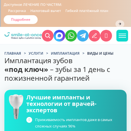
Доступное
ЛЕЧЕНИЕ ПО ЧАСТЯМ:
Рассрочка
Налоговый вычет
Гибкий платёжный план
Подробнее
ГЛАВНАЯ
УСЛУГИ
ИМПЛАНТАЦИЯ
ВИДЫ И ЦЕНЫ
Имплантация зубов
«под ключ»
– зубы за 1 день с
пожизненной гарантией
Лучшие импланты и
технологии от врачей-
экспертов
Приживаемость имплантов даже в самых
сложных случаях 96%