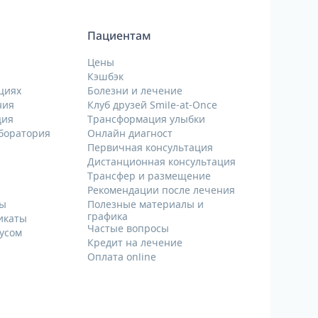
Пациентам
Цены
Кэшбэк
циях
Болезни и лечение
ния
Клуб друзей Smile-at-Once
ция
Трансформация улыбки
аборатория
Онлайн диагност
Первичная консультация
Дистанционная консультация
Трансфер и размещение
Рекомендации после лечения
ты
Полезные материалы и
графика
икаты
Частые вопросы
русом
Кредит на лечение
Оплата online