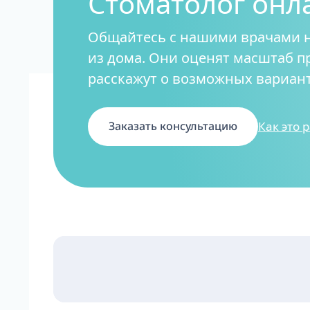
Стоматолог онл
Общайтесь с нашими врачами 
из дома. Они оценят масштаб 
ALL-ON-4
расскажут о возможных вариант
ALL-ON-6
ALL-ON-8
Все Зубы за 1 
Как это 
Заказать консультацию
Pro Arch на 4 -
Базальная имп
Complex