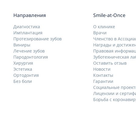
Направления
Smile-at-Once
Диагностика
О клинике
Имплантация
Врачи
Протезирование зубов
Членство в Ассоциа
Виниры
Награды и достиже
Лечение зубов
Правовая информа
Пародонтология
Зуботехническая л
Хирургия
Оставить отзыв
Эстетика
Новости
Ортодонтия
Контакты
Без боли
Гарантии
Социальные проек
Лицензии и сертиф
Борьба с коронави