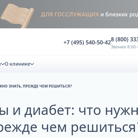
ДЛЯ ГОССЛУЖАЩИХ
и близких ро
8 (800) 33
+7 (495) 540-50-42
Звонки 8:00–
м
О клинике
ЖНО ЗНАТЬ, ПРЕЖДЕ ЧЕМ РЕШИТЬСЯ?
стика
 и диабет: что нужн
ностика
Анализ жевательной функции
режде чем решиться
ичной диагностики
Анализ жевательной нагрузки -
Occlusence
лиз клинической копии
Диагностика прикуса в динамике -