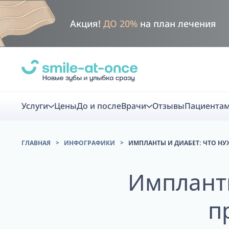
Акция!
ДО 20%
на план лечения
Услуги
Цены
До и после
Врачи
Отзывы
Пациента
ГЛАВНАЯ
ИНФОГРАФИКИ
ИМПЛАНТЫ И ДИАБЕТ: ЧТО НУ
Диагно
Импланты
Цифровая диаг
п
Комплекс перв
скидка
Smile VR - ана