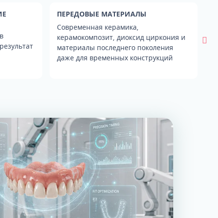
Расщепление гребня
Функциональные аппараты
ИЕ
ПЕРЕДОВЫЕ МАТЕРИАЛЫ
С
П
Современная керамика,
в
З
керамокомпозит, диоксид циркония и
результат
т
материалы последнего поколения
N
даже для временных конструкций
ТРГ и ортодонтический прогноз
с
Кондилография
Smile VR и моделирование
результата