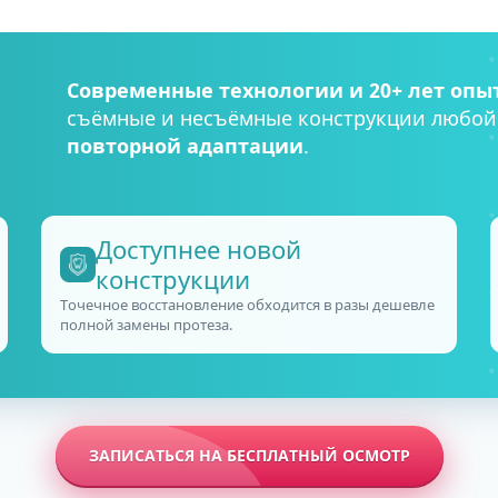
Современные технологии и 20+ лет опы
съёмные и несъёмные конструкции любой
повторной адаптации
.
Доступнее новой
конструкции
Точечное восстановление обходится в разы дешевле
полной замены протеза.
ЗАПИСАТЬСЯ НА БЕСПЛАТНЫЙ ОСМОТР