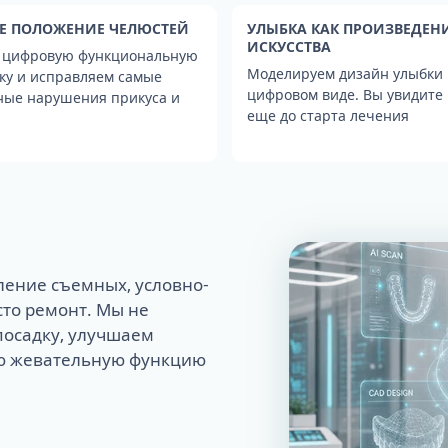
ариес
стоза
рекеты
Вкладки на зубы
Ortho Snap
Удаление кисты зуба
Пародонтит II стадии
Е ПОЛОЖЕНИЕ ЧЕЛЮСТЕЙ
УЛЫБКА КАК ПРОИЗВЕДЕН
виниры Smile
ито (Incognito)
Элайнеры 3D smile
Лечение гранулемы
Пародонтит III стадии
ИСКУССТВА
 цифровую функциональную
Элайнеры Click
Ретроградная эндодонтия
Диагностика пародонтита
Моделируем дизайн улыбки 
ку и исправляем самые
Элайнеры Spark
цифровом виде. Вы увидите 
ные нарушения прикуса и
еще до старта лечения
Плазмолифтинг
Биопрепараты для десен
Лечение десен лазером
Лечение аппаратом «Вектор» -
факты против
AirFlow GBT - прорыв в лечении
ление съемных, условно-
сто ремонт. Мы не
посадку, улучшаем
ую жевательную функцию