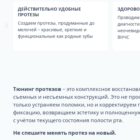
Пришеечный к
Удаление экзо
Люминиры
Сапфировые б
ДЕЙСТВИТЕЛЬНО УДОБНЫЕ
ЗДОРОВО
Супер тонкие 
Брекеты Инкогн
ПРОТЕЗЫ
Проводим
Создаем протезы, продуманные до
диагности
мелочей – красивые, крепкие и
неочевид
функциональные как родные зубы
ВНЧС
Тюнинг протезов
– это комплексное восстанов
съемных и несъемных конструкций. Это не про
только устраняем поломки, но и корректируем 
фиксацию, возвращаем эстетику и полноценн
с учётом текущего состояния полости рта.
Не спешите менять протез на новый.