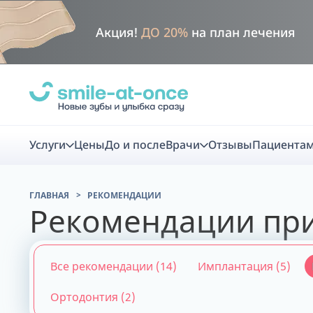
Акция!
ДО 20%
на план лечения
Услуги
Цены
До и после
Врачи
Отзывы
Пациента
ГЛАВНАЯ
РЕКОМЕНДАЦИИ
Диагно
Рекомендации пр
Цифровая диаг
Все рекомендации
(14)
Имплантация (5)
Комплекс перв
скидка
Ортодонтия (2)
Smile VR - ана