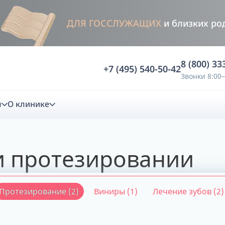
ДЛЯ ГОССЛУЖАЩИХ
и близких ро
8 (800) 33
+7 (495) 540-50-42
Звонки 8:00–
м
О клинике
стика
и протезировании
ностика
Анализ жевательной функции
Протезирование (2)
Виниры (1)
Лечение зубов (2)
ичной диагностики
Анализ жевательной нагрузки -
Occlusence
лиз клинической копии
Диагностика прикуса в динамике -