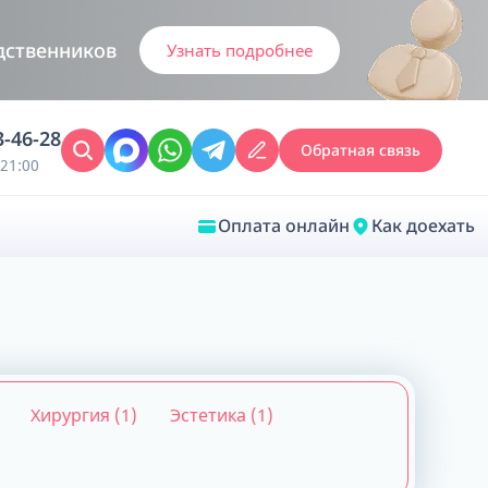
дственников
Узнать подробнее
3-46-28
Обратная связь
21:00
Оплата онлайн
Как доехать
Закрыть
Врачебная диагностика
Хирургия (1)
Эстетика (1)
Обследование у ЛОР-врача
Врачебный консилиум онлайн
Диагностика анестезиолога-