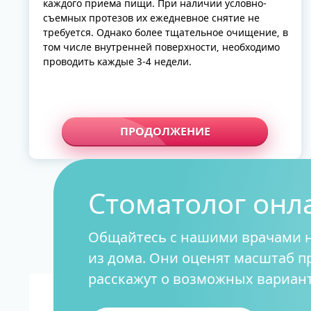
каждого приема пищи. При наличии условно-
съемных протезов их ежедневное снятие не
требуется. Однако более тщательное очищение, в
том числе внутренней поверхности, необходимо
проводить каждые 3-4 недели.
ALL-ON-4
ALL-ON-6
ALL-ON-8
Все Зубы за 1 
Pro Arch на 4 -
ПРОДОЛЖЕНИЕ
Базальная имп
Complex
Стоматолог онл
Общайтесь с нашими врачами 
из дома. Они оценят масштаб 
расскажут о возможных вариант