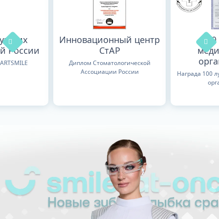
лучших
Инновационный центр
100
й России
СтАР
меди
орг
TARTSMILE
Диплом Стоматологической
Ассоциации России
Награда 100 
орг