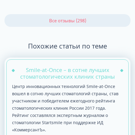
даче. Проделав 2,5 часовой маршрут
меня за пару минут осмотрел специалист
Все отзывы (298)
по лечению десен и сообщил, что нужно
будет провести какую-то углубленную
чистку. Было очень обидно, так как
Похожие статьи по теме
вопрос по снятию временной пломбы
так и не решился. Но милая девушка
менеджер (к сожалению, не знаю ее
имени) не оставила ситуацию без
Smile-at-Once – в сотне лучших
стоматологических клиник страны
внимания, принесла извинения и
предложила записать меня на
Центр инновационных технологий Smile-at-Once
следующий день к необходимому
вошел в сотню лучших стоматологий страны, став
специалисту. Конечно же я согласилась.
участником и победителем ежегодного рейтинга
На следующий день, проделав тот же
стоматологических клиник России 2017 года.
Рейтинг составлялся экспертным журналом о
длительный путь, я приехала к
стоматологии Startsmile при поддержке ИД
назначенному времени. Пока я ожидала
«КоммерсантЪ».
приема в холле, из своего кабинета