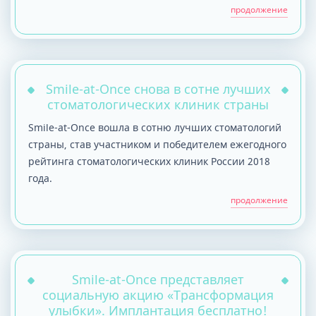
вышла доктор, прошла мимо меня и о
продолжение
чем-то пошепталась с девушками на
стойке регистрации. После чего ко мне
подошла одна из девушек и сделала
предложение: «Давайте, вас сейчас
Smile-at-Once снова в сотне лучших
посмотрит доктор, вы оплатите лечение,
стоматологических клиник страны
а потом доктор вас полечит». Такое
Smile-at-Once вошла в сотню лучших стоматологий
предложение показалось мне несколько
страны, став участником и победителем ежегодного
странным, так как я всегда оплачивала
рейтинга стоматологических клиник России 2018
услуги после проведения лечения, а не
года.
до. Наверное, я слишком просто была
продолжение
одета («по-дачному» ) и сотрудники
клиники засомневались, что я смогу
оплатить услуги. Я не первый раз сюда
прихожу и никогда проблем не
Smile-at-Once представляет
возникало. Стало как-то неловко и
социальную акцию «Трансформация
неприятно. Но на предложение девушки
улыбки». Имплантация бесплатно!