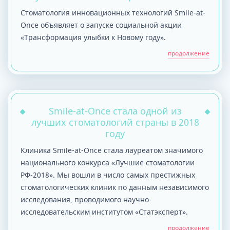
я ответила, что мне необходимо убрать
Стоматология инновационных технологий Smile-at-
временную пломбу и установить
Once объявляет о запуске социальной акции
постоянную, а лечение этого зуба я уже
«Трансформация улыбки к Новому году».
оплатила в полном объеме ранее.
продолжение
Проверив данную мною информацию
меня пригласили в кабинет к врачу. И
тут началось! Доктор, Хворост Мария
Николаевна, особо не вникая заглянула
Smile-at-Once стала одной из
ко мне в рот и дальше наш диалог
лучших стоматологий страны в 2018
строился примерно таким образом:
году
Мария Николаевна Хворост: - Ой, а вы
Клиника Smile-at-Once стала лауреатом значимого
знаете, тут нельзя ставить пломбу, надо
национального конкурса «Лучшие стоматологии
коронку делать. Я: - Нет, я не знаю, меня
РФ-2018». Мы вошли в число самых престижных
лечила Ольга Александровна, и в
стоматологических клиник по данным независимого
последний мой к ней визит сказала, что
исследования, проводимого научно-
осталось снять временную пломбу,
исследовательским институтом «Статэксперт».
отреставрировать зуб и установить
продолжение