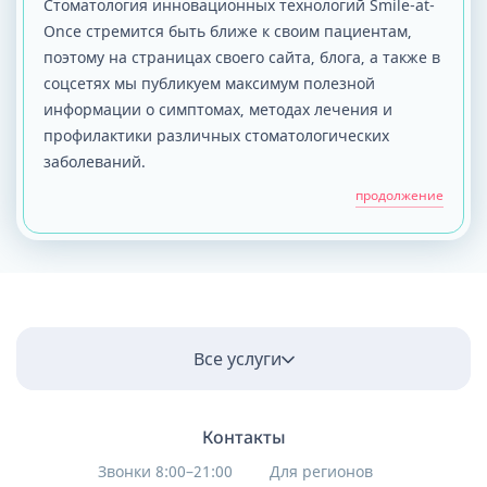
Стоматология инновационных технологий Smile-at-
ставить постоянную пломбу.
Once стремится быть ближе к своим пациентам,
(Одновременно жестом посылает
поэтому на страницах своего сайта, блога, а также в
медсестру за другим врачом) Заходит
соцсетях мы публикуем максимум полезной
приглашенный доктор и Мария
информации о симптомах, методах лечения и
профилактики различных стоматологических
Николаевна с ходу, не дав ему
заболеваний.
посмотреть и сделать свое заключение
по тактике лечения, говорит, что тут
продолжение
надо коронку ставить и никак иначе,
подтверди. Доктор естественно
поддерживает коллегу, и они вместе
начинают меня убеждать, что надо
делать коронку. Я: - Вы поймите, я не
Все услуги
могу отменить поездку всей семьи. Мы
потеряем кучу денег. Поставьте мне
пломбу, как и планировала Ольга
Контакты
Александровна и я пойду.
Звонки 8:00–21:00
Для регионов
Приглашенный доктор: - Кто такая Ольга