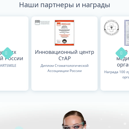
Наши партнеры и награды
лучших
Инновационный центр
100
й России
СтАР
меди
орг
TARTSMILE
Диплом Стоматологической
Ассоциации России
Награда 100 
орг