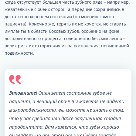
зубы, которые непосредственно находятся
когда отсутствует большая часть зубного ряда – например,
традиционного комплекса гигиены
рядом с зоной дефекта, а также на
жевательные с обеих сторон, а передние сохранились в
назначается кюретаж десен.
противоположной челюсти, чтобы
достаточно хорошем состоянии (по мнению самого
операционная область была стерильной. Если
пациента). Конечно же, терять их не хочется, но ставить
разрушено большое количество зубов, то,
импланты в области боковых зубов, особенно на фоне
конечно же, желательно вылечить их все.
воспалительного процесса, совершенно бессмысленно –
велик риск их отторжения из-за воспаления, повышенной
подвижности.
Запомните!
Оценивает состояние зубов не
пациент, а лечащий врач! Вы можете не видеть
микроподвижности, вы можете не знать о том,
что у вас средняя или даже запущенная стадия
пародонтита. Вам кажется, что зубы хорошо
выглядят, но при этом от них будет гораздо