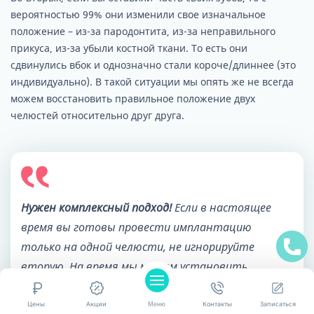
вероятностью 99% они изменили свое изначальное
положение – из-за пародонтита, из-за неправильного
прикуса, из-за убыли костной ткани. То есть они
сдвинулись вбок и однозначно стали короче/длиннее (это
индивидуально). В такой ситуации мы опять же не всегда
можем восстановить правильное положение двух
челюстей относительно друг друга.
Нужен комплексный подход!
Если в настоящее
время вы готовы провести имплантацию
только на одной челюсти, не игнорируйте
вторую. На время мы можем установить
съемный или условно-съемный протез – это
позволит нам выровнять прикус, обеспечить
Цены
Акции
Меню
Контакты
Записаться