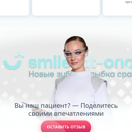
орг
Вы наш пациент? — Поделитесь
своими впечатлениями
ОСТАВИТЬ ОТЗЫВ