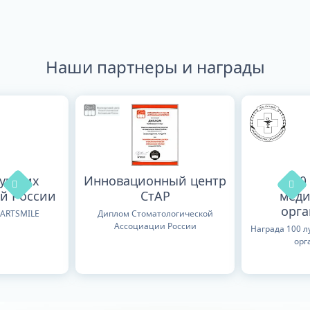
Наши партнеры и награды
лучших
Инновационный центр
100
й России
СтАР
меди
орг
TARTSMILE
Диплом Стоматологической
Ассоциации России
Награда 100 
орг