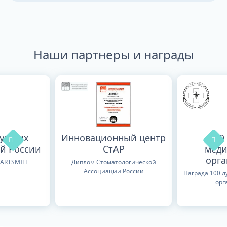
Наши партнеры и награды
лучших
Инновационный центр
100
й России
СтАР
меди
орг
TARTSMILE
Диплом Стоматологической
Ассоциации России
Награда 100 
орг