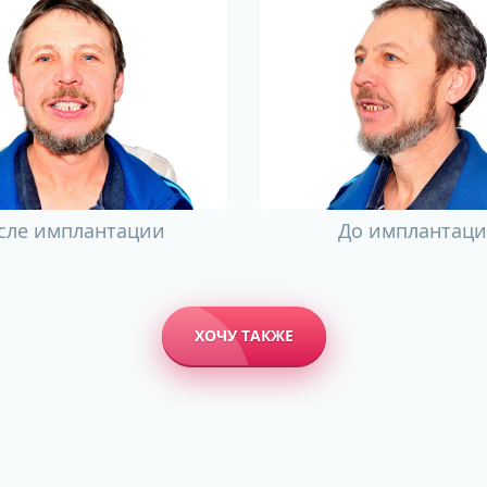
сле имплантации
До имплантац
ХОЧУ ТАКЖЕ