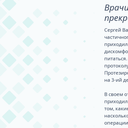
Врачи
прекр
Сергей Ва
частичног
приходил
дискомфо
питаться
протоколу
Протезир
на 3-ий д
В своем о
приходило
том, как
насколько
операции