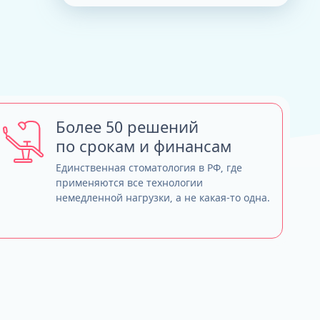
Тюнинг зубных протезов - продляем
ТРГ и ортодонтический прогноз
жизнь
Кондилография
Smile VR и моделирование
Нужно ли переплачивать за бренд
результата
имплантов?
Обзор лучших систем имплантов, с
которыми мы работаем
Straumann (Швейцария)
Более 50 решений
Nobel Biocare (США)
по срокам и финансам
Neodent (Бразилия/Швейцария)
Dentium (Юж. Корея)
Единственная стоматология в РФ, где
применяются все технологии
немедленной нагрузки, а не какая-то одна.