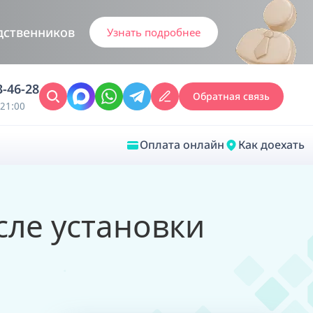
дственников
Узнать подробнее
3-46-28
Обратная связь
21:00
Оплата онлайн
Как доехать
Закрыть
осле установки
Врачебная диагностика
Обследование у ЛОР-врача
Врачебный консилиум онлайн
Диагностика анестезиолога-