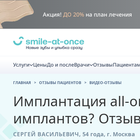
Акция!
ДО 20%
на план лечения
Услуги
Цены
До и после
Врачи
Отзывы
Пациента
ГЛАВНАЯ
ОТЗЫВЫ ПАЦИЕНТОВ
ВИДЕО-ОТЗЫВЫ
Диагно
Имплантация all-on
Цифровая диаг
имплантов? Отзыв
Комплекс перв
скидка
СЕРГЕЙ ВАСИЛЬЕВИЧ,
54 года,
г. Москва
Smile VR - ана