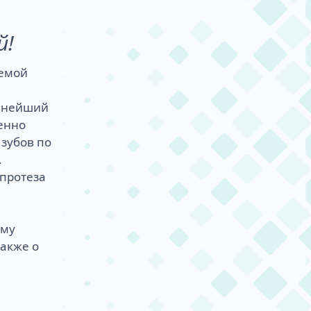
й!
лемой
льнейший
енно
зубов по
.
протеза
ему
также о
–