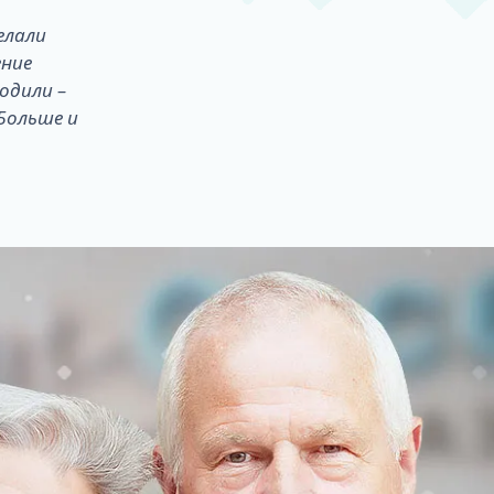
елали
ение
одили –
Больше и