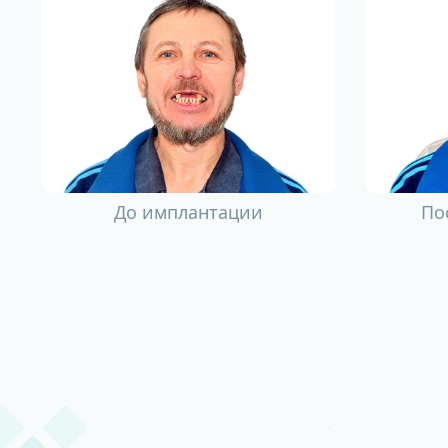
До имплантации
По