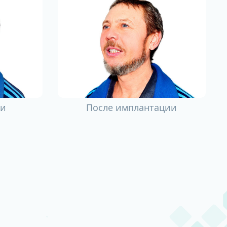
ии
После имплантации