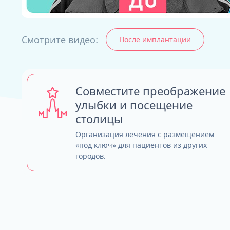
Смотрите видео:
После имплантации
ALL-ON-4
ALL-ON-6
ALL-ON-8
Все Зубы за 1 
Совместите преображение
Pro Arch на 4 -
улыбки и посещение
Базальная имп
столицы
Complex
Организация лечения с размещением
«под ключ» для пациентов из других
городов.