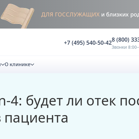
ДЛЯ ГОССЛУЖАЩИХ
и близких ро
8 (800) 33
+7 (495) 540-50-42
Звонки 8:00–
м
О клинике
стика
-4: будет ли отек п
ностика
Анализ жевательной функции
 пациента
ичной диагностики
Анализ жевательной нагрузки -
Occlusence
лиз клинической копии
Диагностика прикуса в динамике -