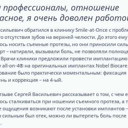
 профессионалы, отношение
асное, я очень доволен работо
сильевич обратился в клинику Smile-at-Once с проб
о отсутствия зубов на верхней челюсти. До этого ему
ось носить съемные протезы, но они приносили си
рт – натирали, вызывали боль, не позволяли полноц
. Врачи клиники предложили провести имплантацию 
 all-on-4® на оригинальных имплантах Nobel Biocare
ование было практически моментальным: фиксация 
ень и коррекция – на 4-ый.
тзыве Сергей Васильевич рассказывает о том, с чем 
сь сталкиваться при ношении съемного протеза, а 
ие ощущения возникают после установки имплантов 
 сильным был отек, можно ли вытерпеть боль после
.