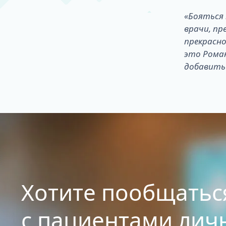
«Бояться 
врачи, пр
прекрасно
это Роман
добавить 
Хотите пообщатьс
с пациентами лич