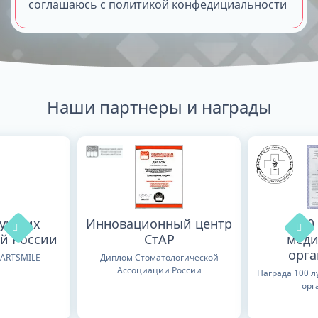
соглашаюсь с политикой конфедициальности
Наши партнеры и награды
лучших
Инновационный центр
100
й России
СтАР
меди
орг
TARTSMILE
Диплом Стоматологической
Ассоциации России
Награда 100 
орг