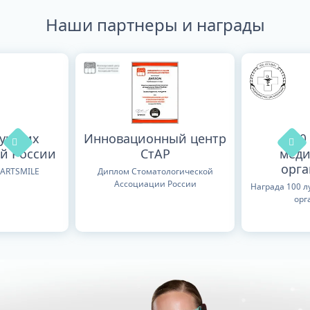
Наши партнеры и награды
лучших
Инновационный центр
100
й России
СтАР
меди
орг
TARTSMILE
Диплом Стоматологической
Ассоциации России
Награда 100 
орг