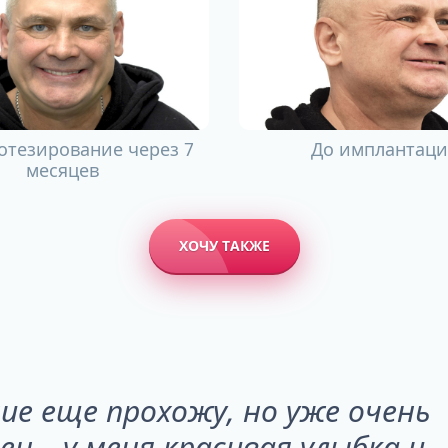
отезирование через 7
До имплантац
месяцев
ХОЧУ ТАКЖЕ
ие еще прохожу, но уже очень
ен – у меня красивая улыбка и