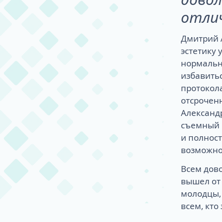
отли
Дмитрий 
эстетику 
нормальн
избавить
протокола
отсроченн
Александ
съемный 
и полнос
возможнос
Всем дово
вышел от
молодцы, 
всем, кто