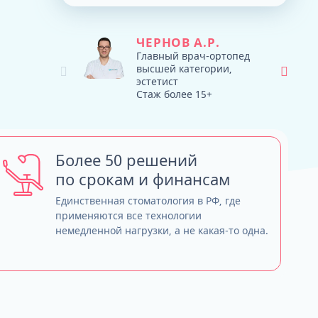
Тюнинг зубных протезов - продляем
ТРГ и ортодонтический прогноз
жизнь
Кондилография
Smile VR и моделирование
ЧЕРНОВ А.Р.
Нужно ли переплачивать за бренд
результата
Главный врач-ортопед
высшей категории,
имплантов?
эстетист
Обзор лучших систем имплантов, с
Стаж более 15+
которыми мы работаем
Straumann (Швейцария)
Nobel Biocare (США)
Neodent (Бразилия/Швейцария)
Более 50 решений
Dentium (Юж. Корея)
по срокам и финансам
Единственная стоматология в РФ, где
применяются все технологии
немедленной нагрузки, а не какая-то одна.