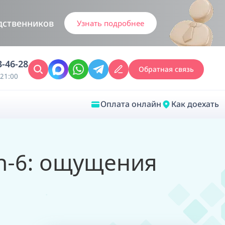
дственников
Узнать подробнее
3-46-28
Обратная связь
21:00
Оплата онлайн
Как доехать
Закрыть
on-6: ощущения
Врачебная диагностика
Обследование у ЛОР-врача
Врачебный консилиум онлайн
Диагностика анестезиолога-