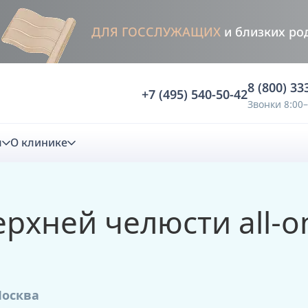
ДЛЯ ГОССЛУЖАЩИХ
и близких ро
8 (800) 33
+7 (495) 540-50-42
Звонки 8:00–
м
О клинике
стика
рхней челюсти all-
ностика
Анализ жевательной функции
ичной диагностики
Анализ жевательной нагрузки -
Occlusence
Москва
лиз клинической копии
Диагностика прикуса в динамике -