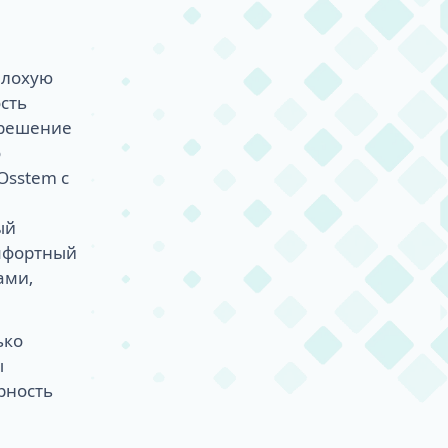
плохую
ость
 решение
о
Osstem с
ый
мфортный
ами,
ько
ы
рность