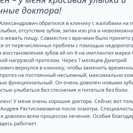
чные доктора!
Александрович обратился в клинику с жалобами на 
улыбки, отсутствие зубов, запах изо рта и невозможн
о жевать пищу. Совместно с врачами было принято
ся от перечисленных проблем с помощью недорогог
 восстановления зубов all-on-6 на имплантах марки 
ой нагрузкой протезом. Через 7 месяцев Дмитрий
рович вернулся в клинику, чтобы заменить временн
протез на постоянный несъемный, максимально ко
тью функциональный. Он очень доволен новыми зуб
тью улыбаться без стеснения и питаться без боли.
лен! У меня очень хорошие доктора. Сейчас вот тол
 Андрея Растиславовича после осмотра. Специалист
я доволен всем процессом лечения. Особая благода
 здесь работает.