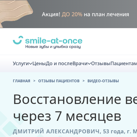
Акция!
ДО 20%
на план лечения
Услуги
Цены
До и после
Врачи
Отзывы
Пациента
ГЛАВНАЯ
ОТЗЫВЫ ПАЦИЕНТОВ
ВИДЕО-ОТЗЫВЫ
Диагно
Восстановление ве
Цифровая диаг
через 7 месяцев
Комплекс перв
скидка
ДМИТРИЙ АЛЕКСАНДРОВИЧ,
53 года,
г. 
Smile VR - ана