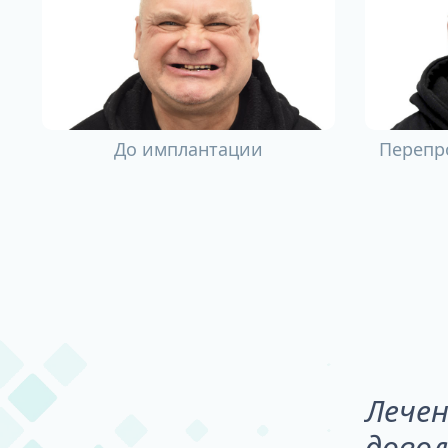
До имплантации
Перепр
Лечен
довол