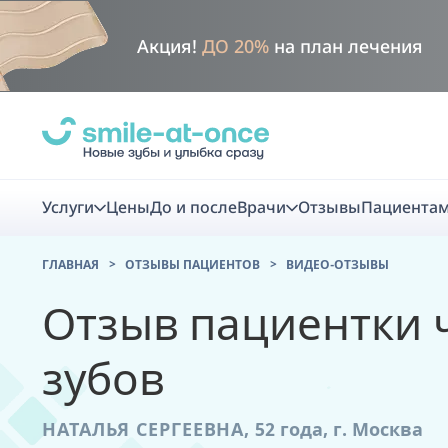
Акция!
ДО 20%
на план лечения
Услуги
Цены
До и после
Врачи
Отзывы
Пациента
ГЛАВНАЯ
ОТЗЫВЫ ПАЦИЕНТОВ
ВИДЕО-ОТЗЫВЫ
Диагно
Отзыв пациентки ч
Цифровая диаг
зубов
Комплекс перв
скидка
НАТАЛЬЯ СЕРГЕЕВНА,
52 года,
г. Москва
Smile VR - ана