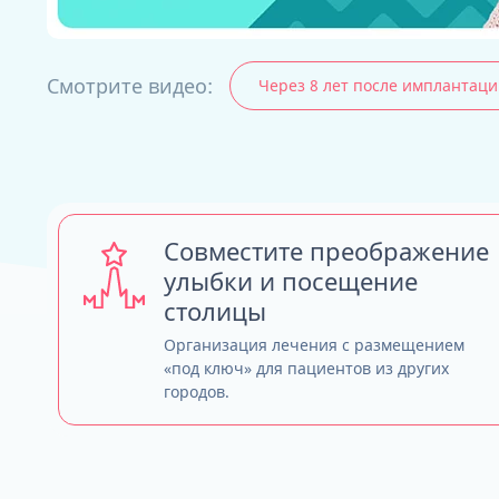
Смотрите видео:
Через 8 лет после имплантац
ALL-ON-4
ALL-ON-6
ALL-ON-8
Все Зубы за 1 
Pro Arch на 4 -
Базальная имп
Совместите преображение
Complex
улыбки и посещение
столицы
Организация лечения с размещением
«под ключ» для пациентов из других
городов.