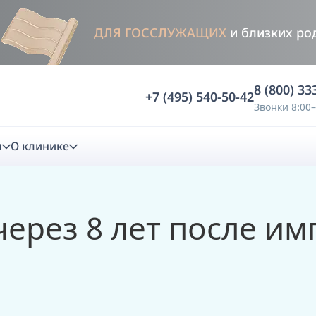
ДЛЯ ГОССЛУЖАЩИХ
и близких ро
8 (800) 33
+7 (495) 540-50-42
Звонки 8:00–
м
О клинике
стика
ерез 8 лет после им
ностика
Анализ жевательной функции
ичной диагностики
Анализ жевательной нагрузки -
Occlusence
лиз клинической копии
Диагностика прикуса в динамике -