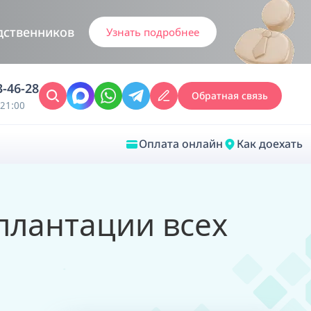
дственников
Узнать подробнее
3-46-28
Обратная связь
21:00
Оплата онлайн
Как доехать
Закрыть
плантации всех
Врачебная диагностика
Обследование у ЛОР-врача
Врачебный консилиум онлайн
Диагностика анестезиолога-