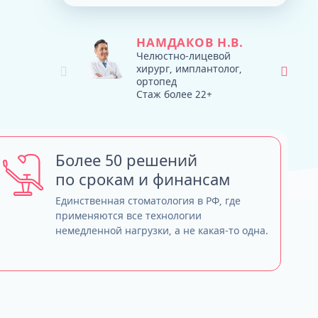
Тюнинг зубных протезов - продляем
ТРГ и ортодонтический прогноз
жизнь
Кондилография
Smile VR и моделирование
НАМДАКОВ Н.В.
Нужно ли переплачивать за бренд
результата
Челюстно-лицевой
хирург, имплантолог,
имплантов?
ортопед
Обзор лучших систем имплантов, с
Стаж более 22+
которыми мы работаем
Straumann (Швейцария)
Nobel Biocare (США)
Neodent (Бразилия/Швейцария)
Более 50 решений
Dentium (Юж. Корея)
по срокам и финансам
Единственная стоматология в РФ, где
применяются все технологии
немедленной нагрузки, а не какая-то одна.