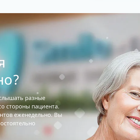
я
но?
услышать разные
 со стороны пациента.
ентов еженедельно. Вы
мостоятельно