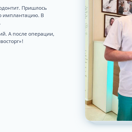
одонтит. Пришлось
ю имплантацию. В
.
й. А после операции,
восторг»!