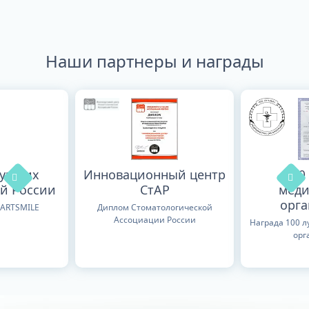
Наши партнеры и награды
лучших
Инновационный центр
100
й России
СтАР
меди
орг
TARTSMILE
Диплом Стоматологической
Ассоциации России
Награда 100 
орг