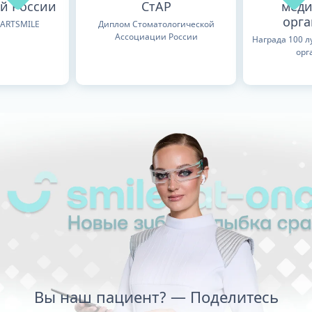
й России
СтАР
меди
орг
TARTSMILE
Диплом Стоматологической
Ассоциации России
Награда 100 
орг
Вы наш пациент? — Поделитесь