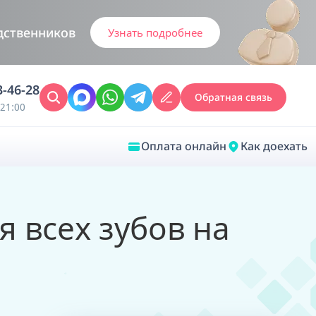
дственников
Узнать подробнее
3-46-28
Обратная связь
21:00
Оплата онлайн
Как доехать
Закрыть
 всех зубов на
Врачебная диагностика
Обследование у ЛОР-врача
Врачебный консилиум онлайн
Диагностика анестезиолога-