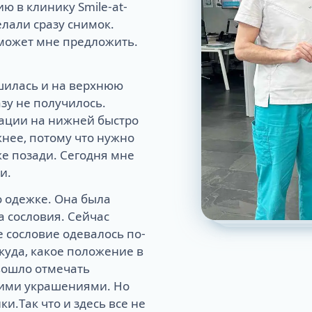
ю в клинику Smile-at-
елали сразу снимок.
 может мне предложить.
шилась и на верхнюю
азу не получилось.
ации на нижней быстро
нее, потому что нужно
же позади. Сегодня мне
и.
о одежке. Она была
а сословия. Сейчас
е сословие одевалось по-
ткуда, какое положение в
вошло отмечать
гими украшениями. Но
и.Так что и здесь все не