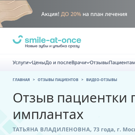
Акция!
ДО 20%
на план лечения
Услуги
Цены
До и после
Врачи
Отзывы
Пациента
ГЛАВНАЯ
ОТЗЫВЫ ПАЦИЕНТОВ
ВИДЕО-ОТЗЫВЫ
Диагно
Отзыв пациентки п
Цифровая диаг
имплантах
Комплекс перв
скидка
ТАТЬЯНА ВЛАДИЛЕНОВНА,
73 года,
г. Мос
Smile VR - ана