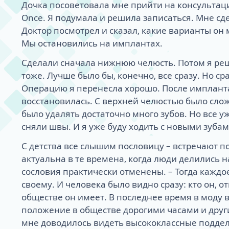
Дочка посоветовала мне прийти на консультаци
Once. Я подумала и решила записаться. Мне сд
Доктор посмотрел и сказал, какие варианты он
Мы остановились на имплантах.
Сделали сначала нижнюю челюсть. Потом я ре
тоже. Лучше было бы, конечно, все сразу. Но ср
Операцию я перенесла хорошо. После имплант
восстановилась. С верхней челюстью было слож
было удалять достаточно много зубов. Но все у
сняли швы. И я уже буду ходить с новыми зубам
С детства все слышим пословицу – встречают п
актуальна в те времена, когда люди делились н
сословия практически отменены. – Тогда каждо
своему. И человека было видно сразу: кто он, о
обществе он имеет. В последнее время в моду 
положение в обществе дорогими часами и дру
мне доводилось видеть высококлассные подделк