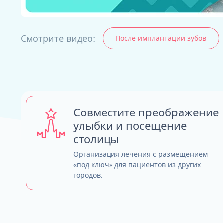
Смотрите видео:
После имплантации зубов
ALL-ON-4
ALL-ON-6
ALL-ON-8
Все Зубы за 1 
Pro Arch на 4 -
Базальная имп
Совместите преображение
Complex
улыбки и посещение
столицы
Организация лечения с размещением
«под ключ» для пациентов из других
городов.