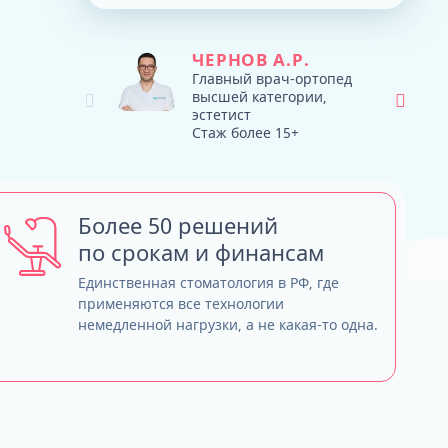
Тюнинг зубных протезов - продляем
ТРГ и ортодонтический прогноз
жизнь
Кондилография
Smile VR и моделирование
ЧЕРНОВ А.Р.
Нужно ли переплачивать за бренд
результата
Главный врач-ортопед
высшей категории,
имплантов?
эстетист
Обзор лучших систем имплантов, с
Стаж более 15+
которыми мы работаем
Straumann (Швейцария)
Nobel Biocare (США)
Neodent (Бразилия/Швейцария)
Более 50 решений
Dentium (Юж. Корея)
по срокам и финансам
Единственная стоматология в РФ, где
применяются все технологии
немедленной нагрузки, а не какая-то одна.