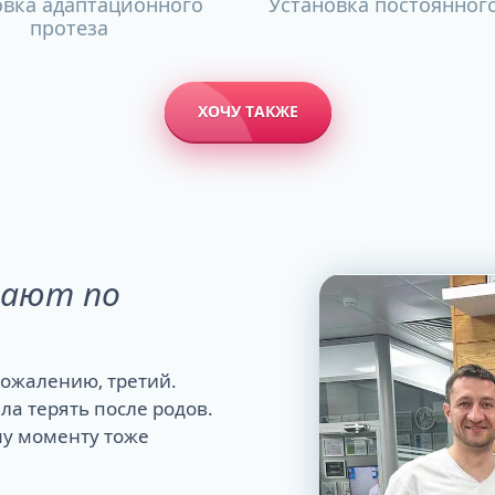
овка адаптационного
Установка постоянног
протеза
ХОЧУ ТАКЖЕ
чают по
 сожалению, третий.
ла терять после родов.
му моменту тоже