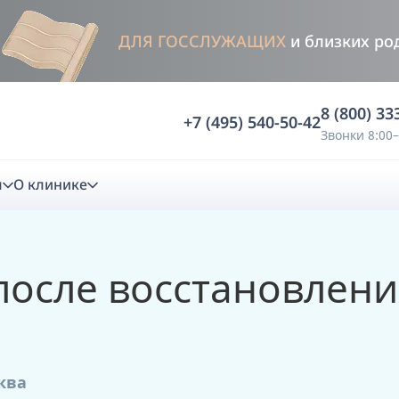
ДЛЯ ГОССЛУЖАЩИХ
и близких ро
8 (800) 33
+7 (495) 540-50-42
Звонки 8:00–
м
О клинике
стика
осле восстановления
ностика
Анализ жевательной функции
ичной диагностики
Анализ жевательной нагрузки -
Occlusence
ква
лиз клинической копии
Диагностика прикуса в динамике -