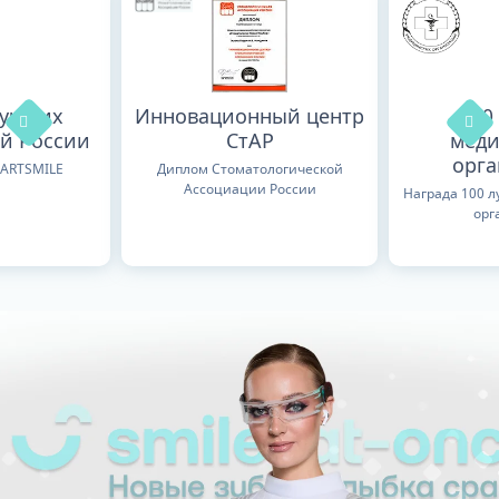
лучших
Инновационный центр
100
й России
СтАР
меди
орг
TARTSMILE
Диплом Стоматологической
Ассоциации России
Награда 100 
орг