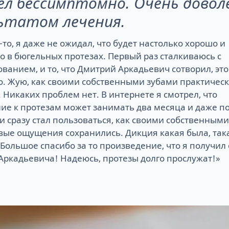
л бессимптомно. Очень довол
ьтатом лечения.
то, я даже не ожидал, что будет настолько хорошо и
 в бюгельных протезах. Первый раз сталкиваюсь с
ванием, и то, что Дмитрий Аркадьевич сотворил, это
о. Жую, как своими собственными зубами практичес
 Никаких проблем нет. В интернете я смотрел, что
е к протезам может занимать два месяца и даже по
 и сразу стал пользоваться, как своими собственными
вые ощущения сохранились. Дикция какая была, так
 Большое спасибо за то произведение, что я получил 
Аркадьевича! Надеюсь, протезы долго прослужат!»