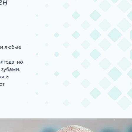
ен
ки любые
лгода, но
 зубами.
ая и
от