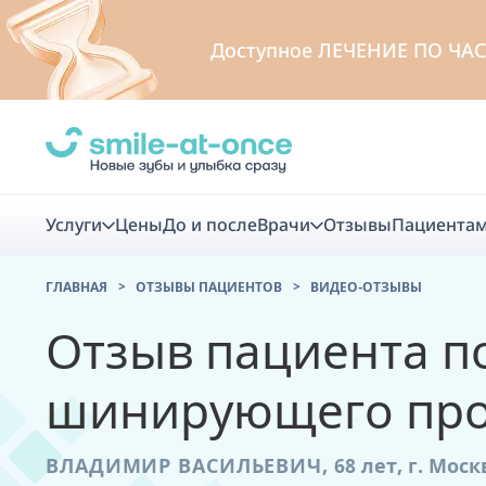
Доступное
ЛЕЧЕНИЕ ПО ЧА
Услуги
Цены
До и после
Врачи
Отзывы
Пациента
ГЛАВНАЯ
ОТЗЫВЫ ПАЦИЕНТОВ
ВИДЕО-ОТЗЫВЫ
Диагно
Отзыв пациента п
Цифровая диаг
шинирующего про
Комплекс перв
скидка
ВЛАДИМИР ВАСИЛЬЕВИЧ,
68 лет,
г. Моск
Smile VR - ана