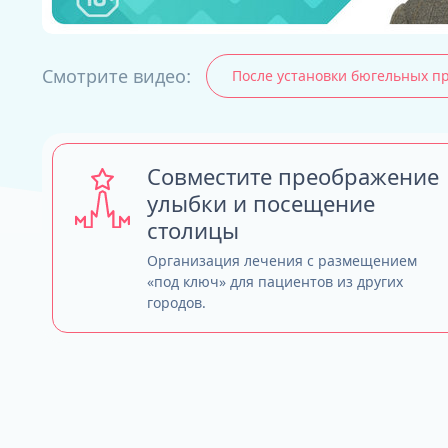
Смотрите видео:
После установки бюгельных п
ALL-ON-4
ALL-ON-6
ALL-ON-8
Все Зубы за 1 
Совместите преображение
Pro Arch на 4 -
улыбки и посещение
Базальная имп
столицы
Complex
Организация лечения с размещением
«под ключ» для пациентов из других
городов.