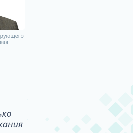
ирующего
еза
ько
кания