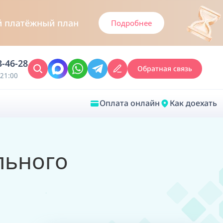
й платёжный план
Подробнее
3-46-28
Обратная связь
21:00
Оплата онлайн
Как доехать
Закрыть
льного
Врачебная диагностика
Обследование у ЛОР-врача
Врачебный консилиум онлайн
Диагностика анестезиолога-