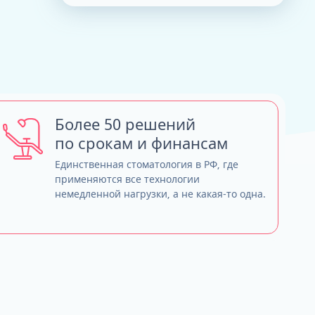
Тюнинг зубных протезов - продляем
ТРГ и ортодонтический прогноз
жизнь
Кондилография
Smile VR и моделирование
Нужно ли переплачивать за бренд
результата
имплантов?
Обзор лучших систем имплантов, с
которыми мы работаем
Straumann (Швейцария)
Более 50 решений
Nobel Biocare (США)
по срокам и финансам
Neodent (Бразилия/Швейцария)
Dentium (Юж. Корея)
Единственная стоматология в РФ, где
применяются все технологии
немедленной нагрузки, а не какая-то одна.