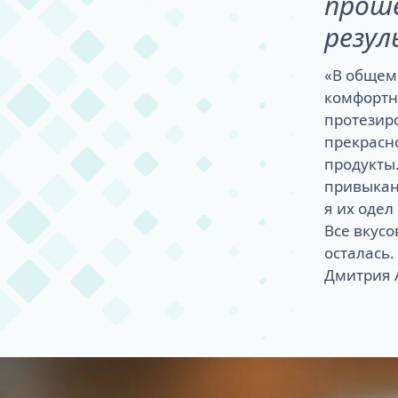
проше
резул
«В общем-
комфортно
протезиро
прекрасн
продукты.
привыкани
я их одел
Все вкусо
осталась.
Дмитрия 