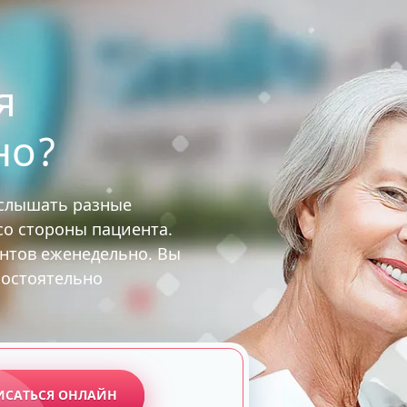
я
но?
услышать разные
 со стороны пациента.
ентов еженедельно. Вы
мостоятельно
ИСАТЬСЯ ОНЛАЙН