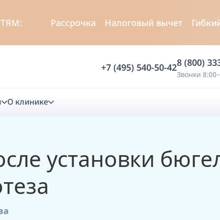
СТЯМ:
Рассрочка
Налоговый вычет
Гибки
8 (800) 33
+7 (495) 540-50-42
Звонки 8:00–
м
О клинике
стика
осле установки бюге
ностика
Анализ жевательной функции
теза
ичной диагностики
Анализ жевательной нагрузки -
Occlusence
ва
лиз клинической копии
Диагностика прикуса в динамике -