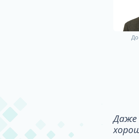
До
Даже 
хорош