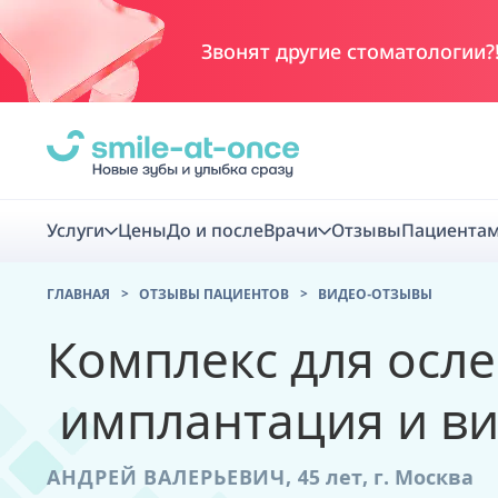
Акция!
ДО 20%
на план лечения
Услуги
Цены
До и после
Врачи
Отзывы
Пациента
ГЛАВНАЯ
ОТЗЫВЫ ПАЦИЕНТОВ
ВИДЕО-ОТЗЫВЫ
Диагно
Комплекс для осл
Цифровая диаг
имплантация и в
Комплекс перв
скидка
АНДРЕЙ ВАЛЕРЬЕВИЧ,
45 лет,
г. Москва
Smile VR - ана