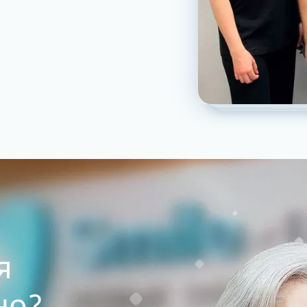
я
но?