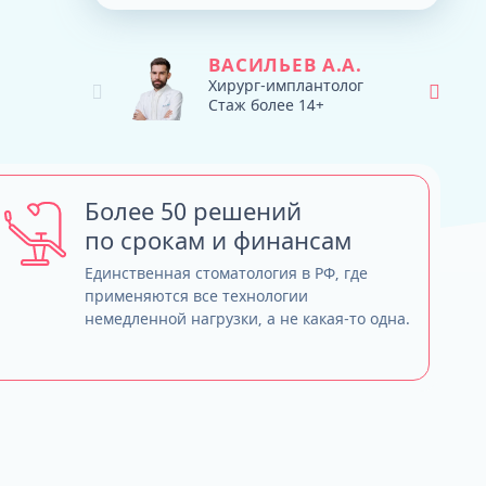
Тюнинг зубных протезов - продляем
ТРГ и ортодонтический прогноз
жизнь
Кондилография
Smile VR и моделирование
ВАСИЛЬЕВ А.А.
Нужно ли переплачивать за бренд
результата
Хирург-имплантолог
Стаж более 14+
имплантов?
Обзор лучших систем имплантов, с
которыми мы работаем
Straumann (Швейцария)
Nobel Biocare (США)
Более 50 решений
Neodent (Бразилия/Швейцария)
по срокам и финансам
Dentium (Юж. Корея)
Единственная стоматология в РФ, где
применяются все технологии
немедленной нагрузки, а не какая-то одна.