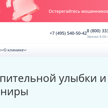
ДЛЯ ГОССЛУЖАЩИХ
и близких ро
8 (800) 33
+7 (495) 540-50-42
Звонки 8:00–
м
О клинике
стика
епительной улыбки и
ностика
Анализ жевательной функции
иниры
ичной диагностики
Анализ жевательной нагрузки -
Occlusence
лиз клинической копии
Диагностика прикуса в динамике -