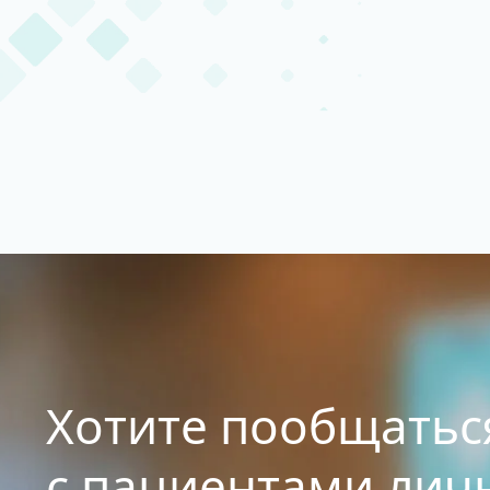
Хотите пообщатьс
с пациентами лич