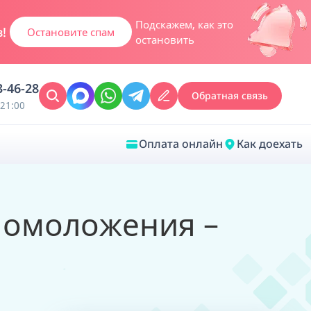
дственников
Узнать подробнее
3-46-28
Обратная связь
21:00
Оплата онлайн
Как доехать
Закрыть
 омоложения –
Врачебная диагностика
Обследование у ЛОР-врача
Врачебный консилиум онлайн
Диагностика анестезиолога-