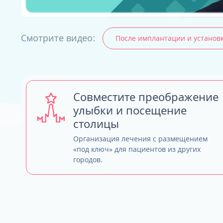
Смотрите видео:
После имплантации и установ
ALL-ON-4
ALL-ON-6
ALL-ON-8
Все Зубы за 1 
Pro Arch на 4 -
Совместите преображение
Базальная имп
улыбки и посещение
Complex
столицы
Организация лечения с размещением
«под ключ» для пациентов из других
городов.