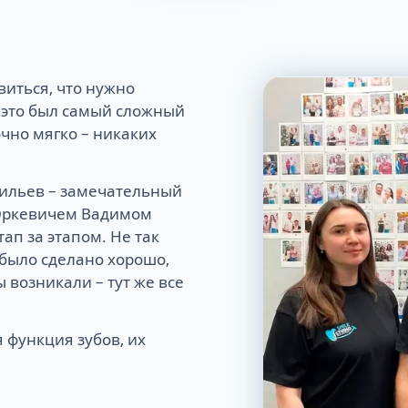
виться, что нужно
 это был самый сложный
чно мягко – никаких
ильев – замечательный
 Юркевичем Вадимом
ап за этапом. Не так
е было сделано хорошо,
 возникали – тут же все
 функция зубов, их