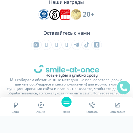
Наши награды
20+
Оставайтесь с нами
Мы собираем обезличенные метаданные пользователя (cookie,
данные об IP-адресе и местоположении) для нормального
функционирования сайта и если вы не желаете, чтобы эти данные
обрабатывались, то пожалуйста покиньте сайт.
Пользовательское
соглашение
На сайте имеются изображения и тексты обработанные или
сгенерированные нейросетью.
Цены
Акции
Меню
Контакты
Записаться
Политика конфиденциальности
Карта сайта
© 2016 - 2026 Стоматологическая клиника Smile-at-Once