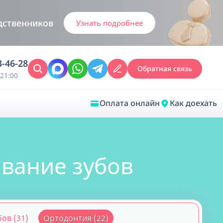
дственников
Узнать подробнее
3-46-28
Обратная связь
21:00
Оплата онлайн
Как доехать
Закрыть
ивание зубов
Врачебная диагностика
Обследование у ЛОР-врача
Врачебный консилиум онлайн
Диагностика анестезиолога-
ов (31)
Ортодонтия (22)