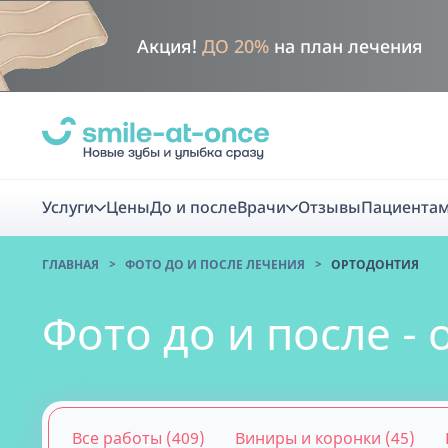
Акция!
ДО 20%
на план лечения
Услуги
Цены
До и после
Врачи
Отзывы
Пациента
ГЛАВНАЯ
ФОТО ДО И ПОСЛЕ ЛЕЧЕНИЯ
ОРТОДОНТИЯ
Диагно
Фото до и после -
Цифровая диаг
Комплекс перв
скидка
Smile VR - ана
Все работы (409)
Виниры и коронки (45)