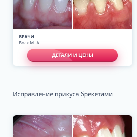
ALL-ON-4
ВРАЧИ
ALL-ON-6
Волк М. А.
ALL-ON-8
Все Зубы за 1 
ДЕТАЛИ И ЦЕНЫ
Pro Arch на 4 -
Базальная имп
Complex
Исправление прикуса брекетами