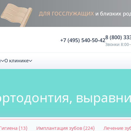
ДЛЯ ГОССЛУЖАЩИХ
и близких ро
8 (800) 33
+7 (495) 540-50-42
Звонки 8:00–
м
О клинике
стика
 ортодонтия, выравн
ностика
Анализ жевательной функции
ичной диагностики
Анализ жевательной нагрузки -
Occlusence
лиз клинической копии
Диагностика прикуса в динамике -
Гигиена (13)
Имплантация зубов (224)
Лечение зуб