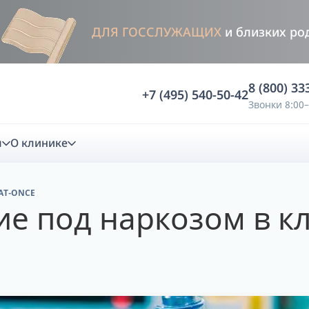
ДЛЯ ГОССЛУЖАЩИХ
и близких ро
8 (800) 33
+7 (495) 540-50-42
Звонки 8:00–
м
О клинике
AT-ONCE
стика
е под наркозом в кл
ностика
Анализ жевательной функции
ичной диагностики
Анализ жевательной нагрузки -
Occlusence
лиз клинической копии
Диагностика прикуса в динамике -