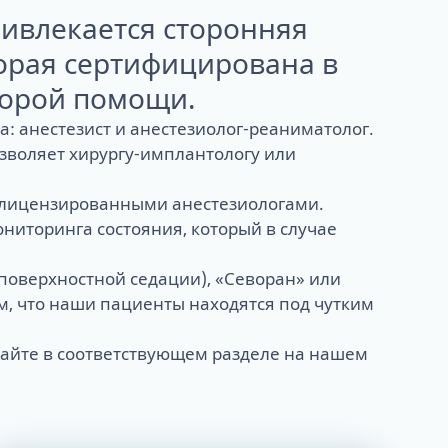
Тюнинг зубных протезов - продляем
ТРГ и ортодонтический прогноз
ивлекается сторонняя
жизнь
Кондилография
торая сертифицирована в
Smile VR и моделирование
Нужно ли переплачивать за бренд
результата
корой помощи.
имплантов?
Обзор лучших систем имплантов, с
: анестезист и анестезиолог-реаниматолог.
которыми мы работаем
озволяет хирургу-имплантологу или
Straumann (Швейцария)
Nobel Biocare (США)
и лицензированными анестезиологами.
Neodent (Бразилия/Швейцария)
Dentium (Юж. Корея)
иторинга состояния, который в случае
 поверхностной седации), «Севоран» или
м, что наши пациенты находятся под чутким
тайте в соответствующем разделе
на нашем