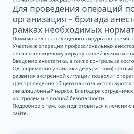
Для проведения операций по
организация – бригада анес
рамках необходимых нормат
ALL-ON-4
ALL-ON-6
Помимо челюстно-лицевого хирурга во время о
ALL-ON-8
Участие в операции профессиональных анестези
Все Зубы за 1 
челюстно-лицевому хирургу нашей клиники по
Pro Arch на 4 -
Введение анестетика, а также контроль за со
Базальная имп
Complex
Одновременно у клиники дежурит комфортный 
развития экстренной ситуации позволит опера
Для проведения общего наркоза используются т
ингаляционный наркоз. Благодаря сотрудничес
контролем и в полной безопасности.
Подробнее о том, как подготовиться к лечению
сайте
.