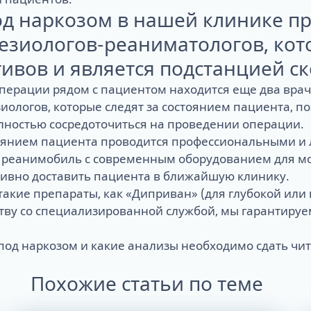
При сахарном диабете
д наркозом в нашей клинике пр
Имплантация при гепатите
Из диоксида циркония CAD/CAM
Имплантация у курильщиков
тезиологов-реаниматологов, ко
Керамические коронки
Плазмолифтинг
Гнилые зубы – нужно ли удалять?
Металлокерамические коронки
Биопрепараты для десен
ивов и является подстанцией с
При вирусных заболеваниях
Керамокомпозитные коронки
Лечение десен лазером
Имплантация при гайморите
Временные акриловые коронки
Лечение аппаратом «Вектор» -
перации рядом с пациентом находится еще два врача
Имплантация у женщин
факты против
ологов, которые следят за состоянием пациента, п
При патологиях сердца
день
AirFlow GBT - прорыв в лечении
лностью сосредоточиться на проведении операции.
Имплантация при ВИЧ
 6 имплантах
Имплантация после онкологии
стоянием пациента проводится профессиональными 
лантация – Basal
У наркотически зависимых
реанимобиль с современным оборудованием для мон
пациентов
тивно доставить пациента в ближайшую клинику.
акие препараты, как «Диприван» (для глубокой или
тву со специализированной службой, мы гарантируе
 под наркозом и какие анализы необходимо сдать чи
Похожие статьи по теме