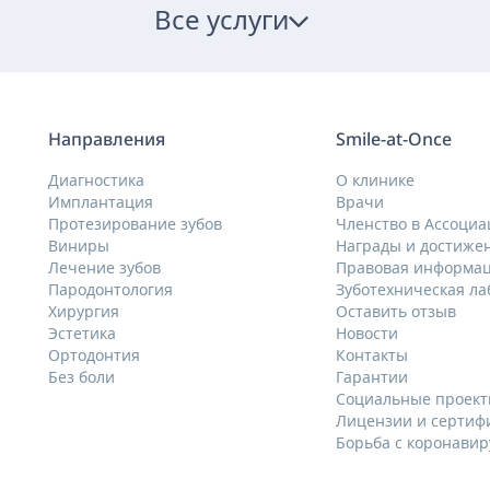
Все услуги
Направления
Smile-at-Once
Диагностика
О клинике
Имплантация
Врачи
Протезирование зубов
Членство в Ассоциа
Виниры
Награды и достиже
Лечение зубов
Правовая информа
Пародонтология
Зуботехническая л
Хирургия
Оставить отзыв
Эстетика
Новости
Ортодонтия
Контакты
Без боли
Гарантии
Социальные проек
Лицензии и сертиф
Борьба с коронави