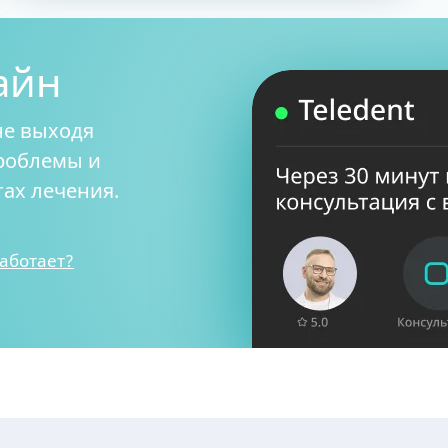
айн
не выходя
проблемы и
ах лечения.
работает?