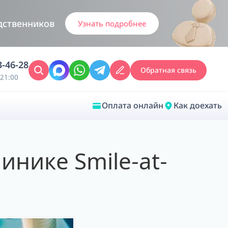
дственников
Узнать подробнее
3-46-28
Обратная связь
21:00
Оплата онлайн
Как доехать
Закрыть
инике Smile-at-
Врачебная диагностика
Обследование у ЛОР-врача
Врачебный консилиум онлайн
Диагностика анестезиолога-