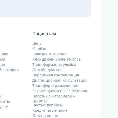
Пациентам
Цены
Кэшбэк
циях
Болезни и лечение
ния
Клуб друзей Smile-at-Once
ция
Трансформация улыбки
аборатория
Онлайн диагност
Первичная консультация
Дистанционная консультация
Трансфер и размещение
Рекомендации после лечения
ты
Полезные материалы и
графика
икаты
Частые вопросы
русом
Кредит на лечение
Оплата online