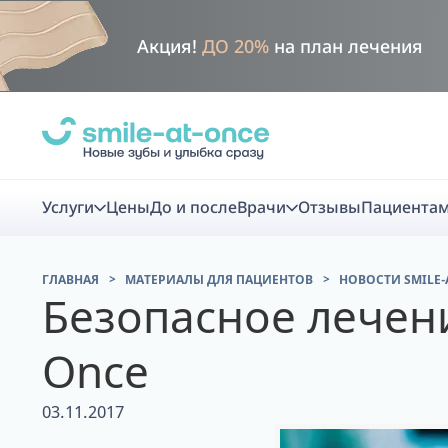
Акция!
ДО 20%
на план лечения
Услуги
Цены
До и после
Врачи
Отзывы
Пациента
ГЛАВНАЯ
МАТЕРИАЛЫ ДЛЯ ПАЦИЕНТОВ
НОВОСТИ SMILE-
Диагно
Безопасное лечени
Once
Цифровая диаг
Комплекс перв
03.11.2017
скидка
Smile VR - ана