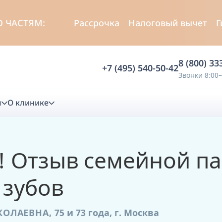
СТЯМ:
Рассрочка
Налоговый вычет
Гибки
8 (800) 33
+7 (495) 540-50-42
Звонки 8:00–
м
О клинике
стика
! Отзыв семейной п
ностика
Анализ жевательной функции
 зубов
ичной диагностики
Анализ жевательной нагрузки -
Occlusence
КОЛАЕВНА,
75 и 73 года,
г. Москва
лиз клинической копии
Диагностика прикуса в динамике -