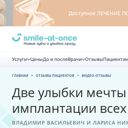
Доступное
ЛЕЧЕНИЕ ПО ЧА
Услуги
Цены
До и после
Врачи
Отзывы
Пациента
ГЛАВНАЯ
ОТЗЫВЫ ПАЦИЕНТОВ
ВИДЕО-ОТЗЫВЫ
Диагно
Две улыбки мечты
Цифровая диаг
имплантации всех
Комплекс перв
скидка
ВЛАДИМИР ВАСИЛЬЕВИЧ И ЛАРИСА НИ
Smile VR - ана