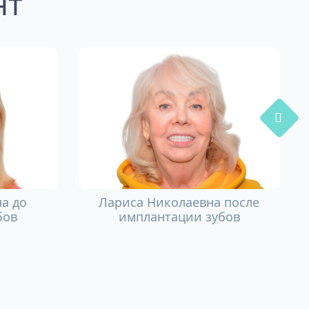
нт
а до
Лариса Николаевна после
бов
имплантации зубов