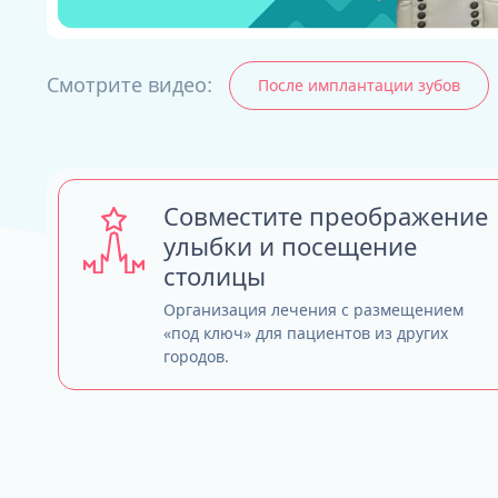
Смотрите видео:
После имплантации зубов
ALL-ON-4
ALL-ON-6
ALL-ON-8
Все Зубы за 1 
Pro Arch на 4 -
Совместите преображение
Базальная имп
улыбки и посещение
Complex
столицы
Организация лечения с размещением
«под ключ» для пациентов из других
городов.