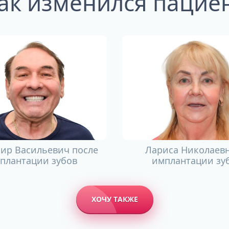
ак изменился пацие
ир Васильевич после
Лариса Николаевн
плантации зубов
имплантации зу
ХОЧУ ТАКЖЕ