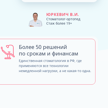
Тюнинг зубных протезов - продляем
ТРГ и ортодонтический прогноз
жизнь
Кондилография
Smile VR и моделирование
ЮРКЕВИЧ В.И.
Нужно ли переплачивать за бренд
результата
Стоматолог-ортопед
Стаж более 19+
имплантов?
Обзор лучших систем имплантов, с
которыми мы работаем
Straumann (Швейцария)
Nobel Biocare (США)
Более 50 решений
Neodent (Бразилия/Швейцария)
по срокам и финансам
Dentium (Юж. Корея)
Единственная стоматология в РФ, где
применяются все технологии
немедленной нагрузки, а не какая-то одна.