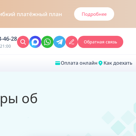
й платёжный план
Подробнее
3-46-28
Обратная связь
21:00
Оплата онлайн
Как доехать
Закрыть
ары об
Врачебная диагностика
Обследование у ЛОР-врача
Врачебный консилиум онлайн
Диагностика анестезиолога-