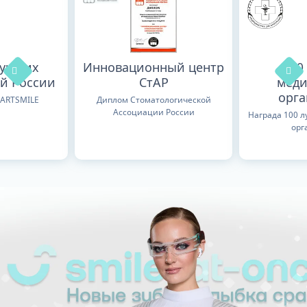
лучших
Инновационный центр
100
й России
СтАР
меди
орг
TARTSMILE
Диплом Стоматологической
Ассоциации России
Награда 100 
орг