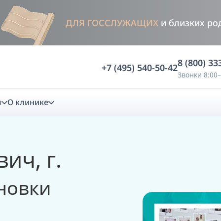
ДЛЯ ГОССЛУЖАЩИХ
и близких ро
8 (800) 33
+7 (495) 540-50-42
Звонки 8:00–
м
О клинике
стика
ич, г.
ностика
Анализ жевательной функции
новки
ичной диагностики
Анализ жевательной нагрузки -
Occlusence
лиз клинической копии
Диагностика прикуса в динамике -