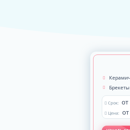
ALL-ON-4
ALL-ON-6
ALL-ON-8
Все Зубы за 1 
Pro Arch на 4 -
Базальная имп
Complex
Керамич
Брекеты
от
Срок:
от
Цена: