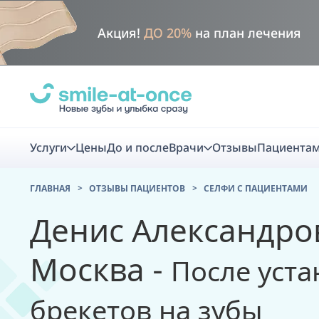
Акция!
ДО 20%
на план лечения
Услуги
Цены
До и после
Врачи
Отзывы
Пациента
ГЛАВНАЯ
ОТЗЫВЫ ПАЦИЕНТОВ
CЕЛФИ С ПАЦИЕНТАМИ
Диагно
Денис Александров
Цифровая диаг
Москва -
После уста
Комплекс перв
скидка
брекетов на зубы
Smile VR - ана