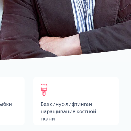
лыбки
Без синус-лифтингаи
наращивание костной
ткани