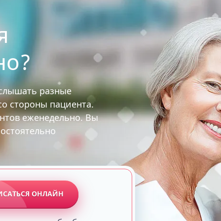
я
но?
услышать разные
 со стороны пациента.
ентов еженедельно. Вы
мостоятельно
ИСАТЬСЯ ОНЛАЙН