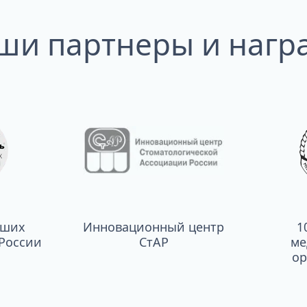
ши партнеры и нагр
чших
Инновационный центр
1
России
СтАР
ме
ор