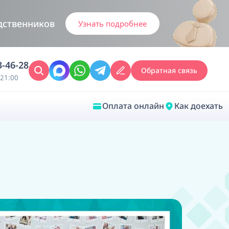
дственников
Узнать подробнее
3-46-28
Обратная связь
21:00
Оплата онлайн
Как доехать
Закрыть
Врачебная диагностика
Обследование у ЛОР-врача
Врачебный консилиум онлайн
Диагностика анестезиолога-