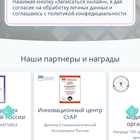
Нажимая кнопку «Записаться онлайн», я дая
согласие на обработку личных данных и
соглашаюсь с политикой конфедициальности
Наши партнеры и награды
лучших
Инновационный центр
100
й России
СтАР
меди
орг
TARTSMILE
Диплом Стоматологической
Ассоциации России
Награда 100 
орг