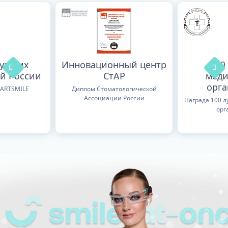
лучших
Инновационный центр
100
й России
СтАР
меди
орг
TARTSMILE
Диплом Стоматологической
Ассоциации России
Награда 100 
орг