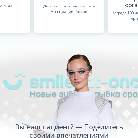
орг
TARTSMILE
Диплом Стоматологической
Ассоциации России
Награда 100 
орг
Вы наш пациент? — Поделитесь
своими впечатлениями