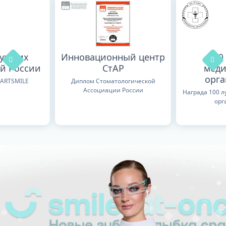
лучших
Инновационный центр
100
й России
СтАР
меди
орг
TARTSMILE
Диплом Стоматологической
Ассоциации России
Награда 100 
орг