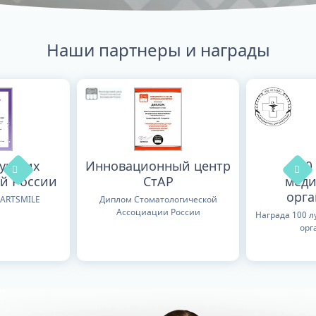
Наши партнеры и награды
лучших
Инновационный центр
100
й России
СтАР
меди
орг
TARTSMILE
Диплом Стоматологической
Ассоциации России
Награда 100 
орг