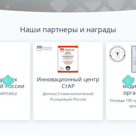
Наши партнеры и награды
лучших
Инновационный центр
100
й России
СтАР
меди
орг
TARTSMILE
Диплом Стоматологической
Ассоциации России
Награда 100 
орг