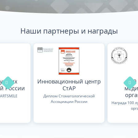
Наши партнеры и награды
лучших
Инновационный центр
100
й России
СтАР
меди
орг
TARTSMILE
Диплом Стоматологической
Ассоциации России
Награда 100 
орг