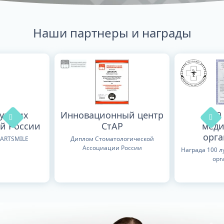
Наши партнеры и награды
лучших
Инновационный центр
100
й России
СтАР
меди
орг
TARTSMILE
Диплом Стоматологической
Ассоциации России
Награда 100 
орг