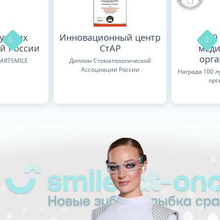
лучших
Инновационный центр
100
й России
СтАР
меди
орг
TARTSMILE
Диплом Стоматологической
Ассоциации России
Награда 100 
орг