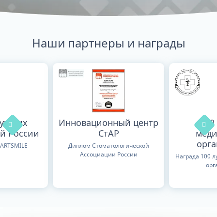
Наши партнеры и награды
лучших
Инновационный центр
100
й России
СтАР
меди
орг
TARTSMILE
Диплом Стоматологической
Ассоциации России
Награда 100 
орг