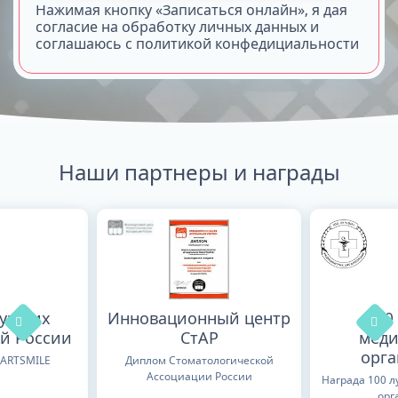
Нажимая кнопку «Записаться онлайн», я дая
согласие на обработку личных данных и
соглашаюсь с политикой конфедициальности
Наши партнеры и награды
лучших
Инновационный центр
100
й России
СтАР
меди
орг
TARTSMILE
Диплом Стоматологической
Ассоциации России
Награда 100 
орг