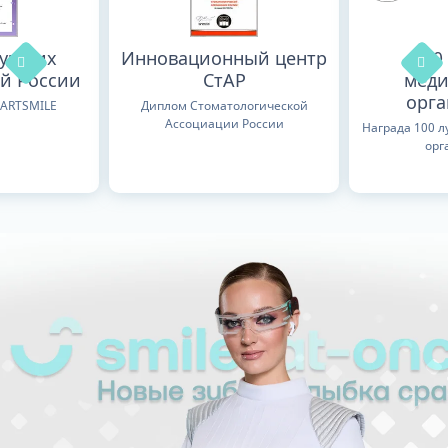
лучших
Инновационный центр
100
й России
СтАР
меди
орг
TARTSMILE
Диплом Стоматологической
Ассоциации России
Награда 100 
орг