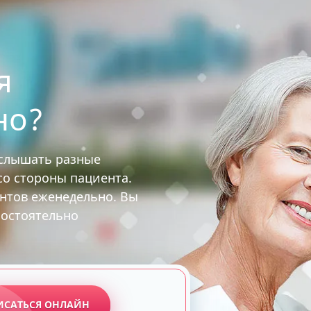
я
но?
услышать разные
 со стороны пациента.
ентов еженедельно. Вы
мостоятельно
ИСАТЬСЯ ОНЛАЙН