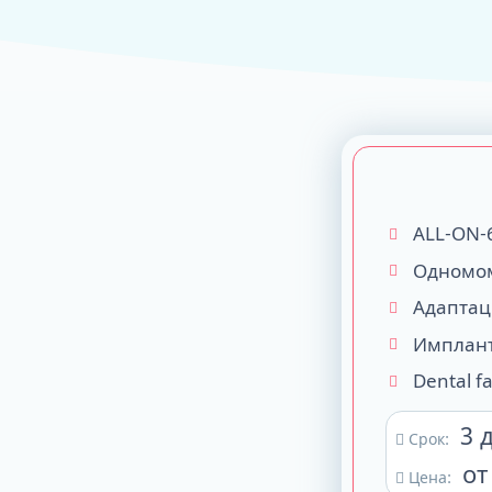
ALL-ON-4
ALL-ON-6
ALL-ON-8
Все Зубы за 1 
Pro Arch на 4 -
Базальная имп
ALL-ON-
Complex
Одномом
Адаптац
Имплант
Dental f
3 
Срок:
от
Цена: