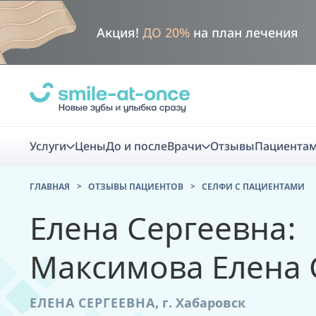
Акция!
ДО 20%
на план лечения
Услуги
Цены
До и после
Врачи
Отзывы
Пациента
ГЛАВНАЯ
ОТЗЫВЫ ПАЦИЕНТОВ
CЕЛФИ С ПАЦИЕНТАМИ
Диагно
Елена Сергеевна:
Цифровая диаг
Максимова Елена 
Комплекс перв
скидка
ЕЛЕНА СЕРГЕЕВНА
,
г. Хабаровск
Smile VR - ана