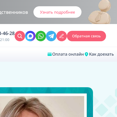
дственников
Узнать подробнее
3-46-28
Обратная связь
21:00
Оплата онлайн
Как доехать
Закрыть
Врачебная диагностика
Обследование у ЛОР-врача
Врачебный консилиум онлайн
Диагностика анестезиолога-