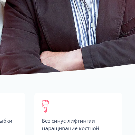
лыбки
Без синус-лифтингаи
наращивание костной