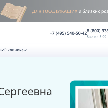
ДЛЯ ГОССЛУЖАЩИХ
и близких ро
8 (800) 33
+7 (495) 540-50-42
Звонки 8:00–
м
О клинике
стика
ностика
Анализ жевательной функции
Сергеевна
ичной диагностики
Анализ жевательной нагрузки -
Occlusence
лиз клинической копии
Диагностика прикуса в динамике -