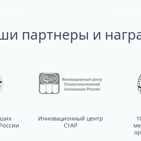
ши партнеры и нагр
чших
Инновационный центр
1
России
СтАР
ме
ор