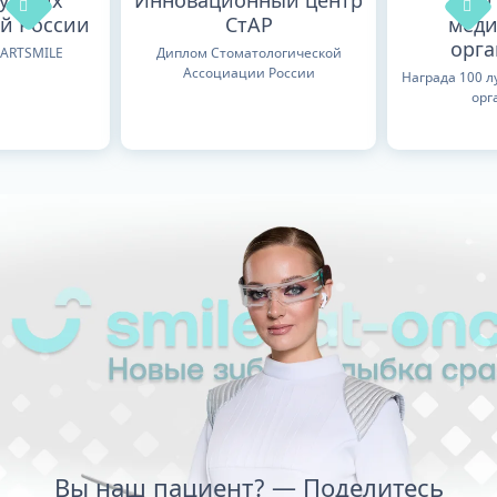
лучших
Инновационный центр
100
й России
СтАР
меди
орг
TARTSMILE
Диплом Стоматологической
Ассоциации России
Награда 100 
орг
Вы наш пациент? — Поделитесь