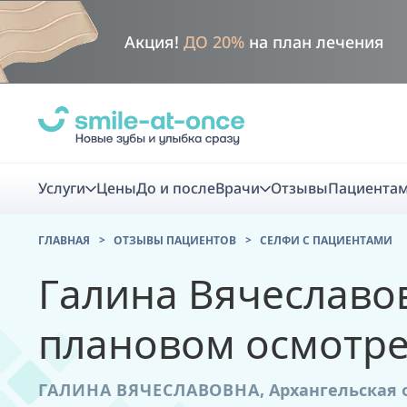
Акция!
ДО 20%
на план лечения
Услуги
Цены
До и после
Врачи
Отзывы
Пациента
ГЛАВНАЯ
ОТЗЫВЫ ПАЦИЕНТОВ
CЕЛФИ С ПАЦИЕНТАМИ
Диагно
Галина Вячеславо
Цифровая диаг
плановом осмотр
Комплекс перв
скидка
ГАЛИНА ВЯЧЕСЛАВОВНА
,
Архангельская 
Smile VR - ана