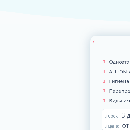
ALL-ON-4
ALL-ON-6
ALL-ON-8
Все Зубы за 1 
Pro Arch на 4 -
Базальная имп
Одноэта
Complex
ALL-ON-
Гигиена
Перепро
Виды им
3 
Срок:
от
Цена: