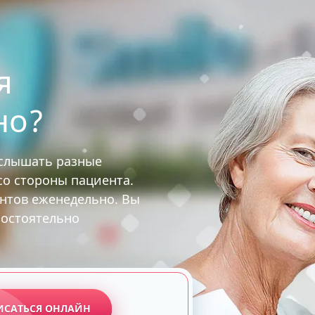
я
но?
услышать разные
 со стороны пациента.
ентов еженедельно. Вы
мостоятельно
ИСАТЬСЯ ОНЛАЙН