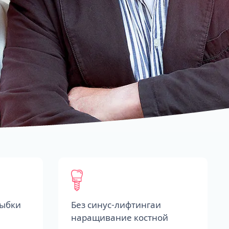
лыбки
Без синус-лифтингаи
наращивание костной