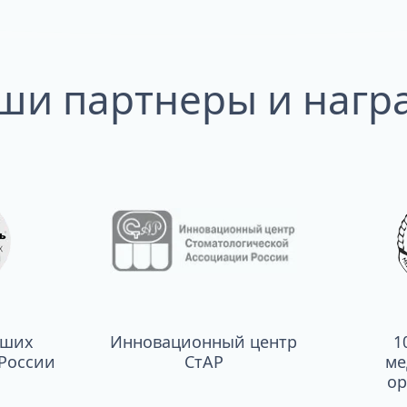
ши партнеры и нагр
чших
Инновационный центр
1
России
СтАР
ме
ор