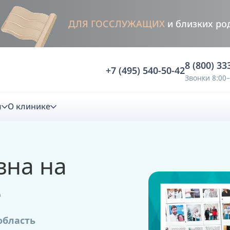
ДЛЯ ГОССЛУЖАЩИХ
и близких ро
8 (800) 33
+7 (495) 540-50-42
Звонки 8:00–
м
О клинике
стика
вна на
ностика
Анализ жевательной функции
е
ичной диагностики
Анализ жевательной нагрузки -
Occlusence
область
лиз клинической копии
Диагностика прикуса в динамике -