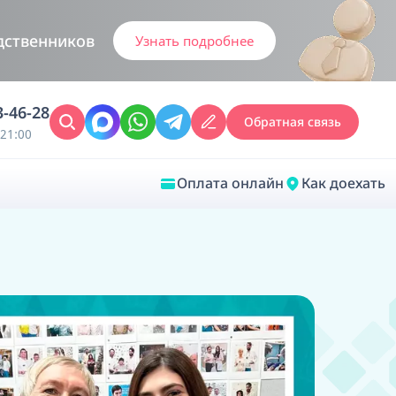
дственников
Узнать подробнее
3-46-28
Обратная связь
21:00
Оплата онлайн
Как доехать
Закрыть
Врачебная диагностика
Обследование у ЛОР-врача
Врачебный консилиум онлайн
Диагностика анестезиолога-