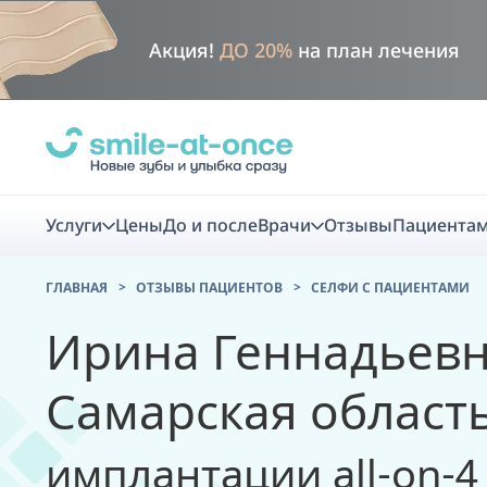
Акция!
ДО 20%
на план лечения
Услуги
Цены
До и после
Врачи
Отзывы
Пациента
ГЛАВНАЯ
ОТЗЫВЫ ПАЦИЕНТОВ
CЕЛФИ С ПАЦИЕНТАМИ
Диагно
Ирина Геннадьевн
Цифровая диаг
Самарская область
Комплекс перв
скидка
имплантации all-on-4
Smile VR - ана