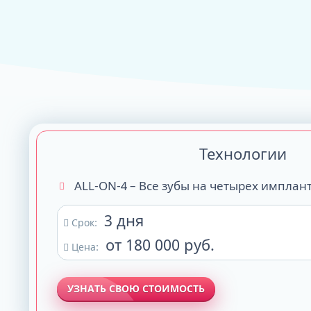
ALL-ON-4
ALL-ON-6
ALL-ON-8
Все Зубы за 1 
Pro Arch на 4 -
Базальная имп
Технологии
Complex
ALL-ON-4 – Все зубы на четырех имплан
3 дня
Срок:
от 180 000 руб.
Цена:
УЗНАТЬ СВОЮ СТОИМОСТЬ