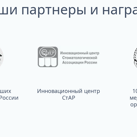
ши партнеры и нагр
чших
Инновационный центр
1
России
СтАР
ме
ор