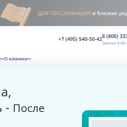
ДЛЯ ГОССЛУЖАЩИХ
и близких ро
8 (800) 33
+7 (495) 540-50-42
Звонки 8:00–
м
О клинике
стика
а,
ностика
Анализ жевательной функции
 -
После
ичной диагностики
Анализ жевательной нагрузки -
Occlusence
лиз клинической копии
Диагностика прикуса в динамике -