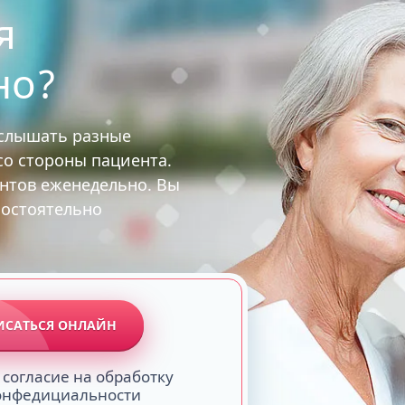
я
но?
услышать разные
 со стороны пациента.
ентов еженедельно. Вы
мостоятельно
ИСАТЬСЯ ОНЛАЙН
 согласие на обработку
конфедициальности