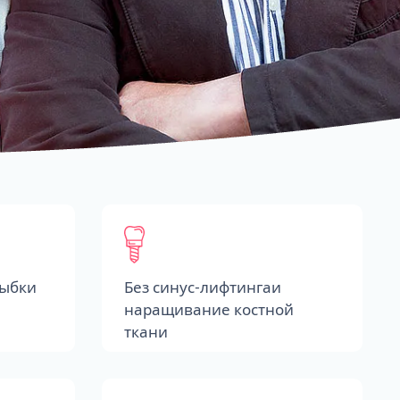
лыбки
Без синус-лифтингаи
наращивание костной
ткани