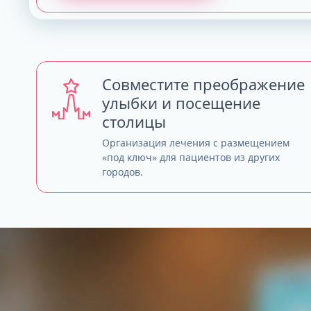
Совместите преображение
улыбки и посещение
столицы
Организация лечения с размещением
«под ключ» для пациентов из других
городов.