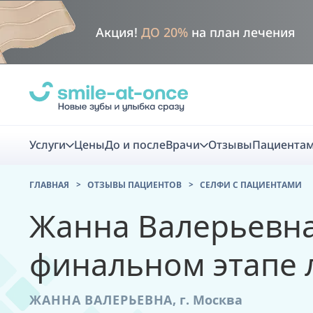
Акция!
ДО 20%
на план лечения
Услуги
Цены
До и после
Врачи
Отзывы
Пациента
ГЛАВНАЯ
ОТЗЫВЫ ПАЦИЕНТОВ
CЕЛФИ С ПАЦИЕНТАМИ
Диагно
Жанна Валерьевна
Цифровая диаг
финальном этапе 
Комплекс перв
скидка
ЖАННА ВАЛЕРЬЕВНА
,
г. Москва
Smile VR - ана