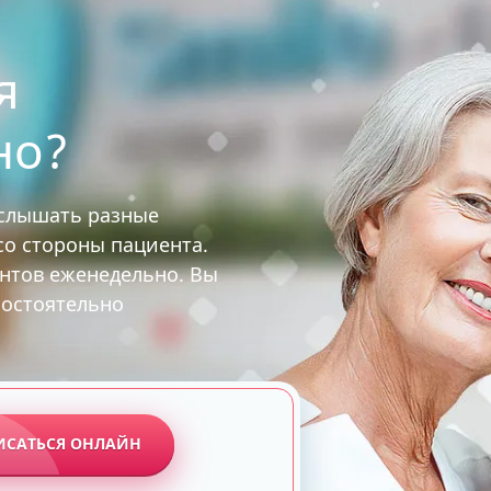
я
но?
услышать разные
 со стороны пациента.
ентов еженедельно. Вы
мостоятельно
ИСАТЬСЯ ОНЛАЙН