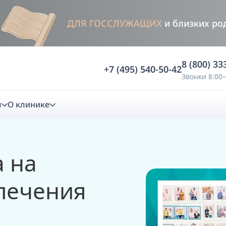
ДЛЯ ГОССЛУЖАЩИХ
и близких ро
8 (800) 33
+7 (495) 540-50-42
Звонки 8:00–
м
О клинике
стика
 на
ностика
Анализ жевательной функции
лечения
ичной диагностики
Анализ жевательной нагрузки -
Occlusence
лиз клинической копии
Диагностика прикуса в динамике -