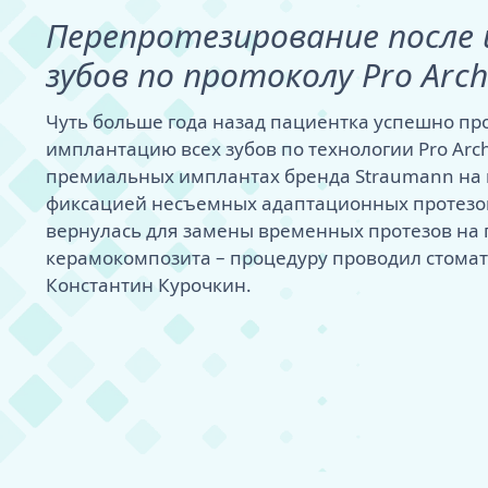
пациента
Перепротезирование после
хит
МРТ височно-
зубов по протоколу Pro Arch
сустава
Примерить нов
Чуть больше года назад пациентка успешно пр
- дизайн улыбк
имплантацию всех зубов по технологии Pro Arch
премиальных имплантах бренда Straumann на 
фиксацией несъемных адаптационных протезов 
вернулась для замены временных протезов на 
керамокомпозита – процедуру проводил стомат
Константин Курочкин.
Одномоментная
Коронки на им
Диагностика д
Лечение при о
Гингивит
Удаление зуба
Циркониевые 
SPA для зубов -
Как работают 
удаления
Адаптационны
Как мы создае
Лечение карие
Боль и воспал
Удаление импл
Керамические
Гигиена после
Металлические
Одноэтапная с
Постоянные не
Виртуальная к
Пломбы на зуб
Рецессия десн
Удаление зуба
Композитные 
Наборы для до
Керамические 
нагрузкой
имплантах
протеза
Пришеечный к
Удаление экзо
Люминиры
Сапфировые б
Двухэтапная с
Несъемный про
Супер тонкие 
Брекеты Инкогн
нагрузкой
Бездесневые п
Удаление импл
Условно-съем
нового
Балочный про