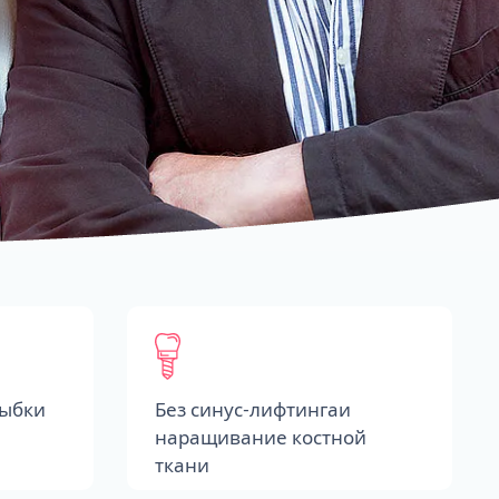
лыбки
Без синус-лифтингаи
наращивание костной
ткани