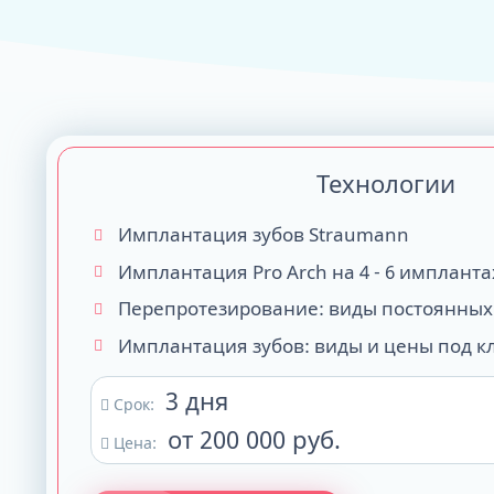
ALL-ON-4
ALL-ON-6
ALL-ON-8
Технологии
Все Зубы за 1 
Pro Arch на 4 -
Базальная имп
Имплантация зубов Straumann
Complex
Имплантация Pro Arch на 4 - 6 импланта
Перепротезирование: виды постоянных
Имплантация зубов: виды и цены под к
3 дня
Срок:
от 200 000 руб.
Цена: