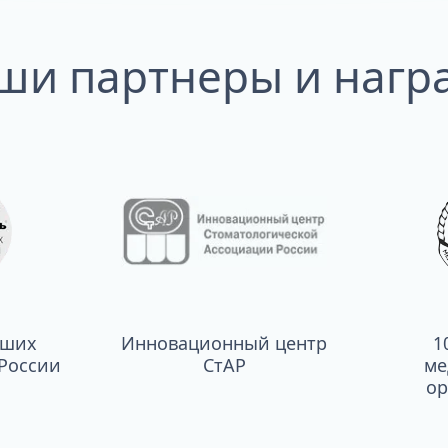
ши партнеры и нагр
чших
Инновационный центр
1
России
СтАР
ме
ор