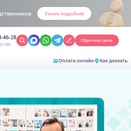
дственников
Узнать подробнее
3-46-28
Обратная связь
21:00
Оплата онлайн
Как доехать
Закрыть
Врачебная диагностика
Обследование у ЛОР-врача
Врачебный консилиум онлайн
Диагностика анестезиолога-